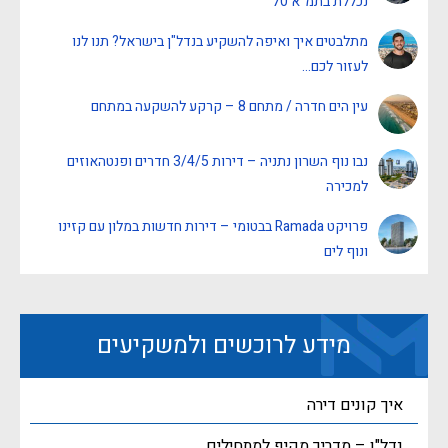
נכללת בתמ"א 70
מתלבטים איך ואיפה להשקיע בנדל"ן בישראל? תנו לנו
לעזור לכם…
עין הים חדרה / מתחם 8 – קרקע להשקעה במתחם
נבו נוף השרון נתניה – דירות 3/4/5 חדרים ופנטהאוזים
למכירה
פרויקט Ramada בבטומי – דירות חדשות במלון עם קזינו
ונוף לים
מידע לרוכשים ולמשקיעים
איך קונים דירה
נדל"ן – מדריך מקיף למתחילים