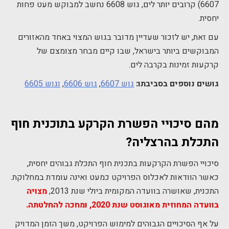
6607) קרובים יותר לים, גוש 6608 נחשב למבוקש מעט פחות
יחסית.
עם זאת, יש לזכור שעדיין מדובר בגוש המצוי באחד מהאזורים
המבוקשים ביותר בישראל, שבו קיים מבחר מצומצם של
קרקעות זמינות בקרבה לים.
גושים נוספים בסביבתו:
גוש 6607
,
גוש 6606
,
וגוש 6605
מהם סיכויי הפשרת הקרקע בתוכנית חוף
התכלת בהרצליה?
סיכויי הפשרת הקרקעות בתכנית חוף התכלת גבוהים יחסית,
כאשר הוודאות לאכלוס הפרויקט כמעט ואינה עומדת במחלוקת.
התכנית, שאושרה בוועדה המקומית ביולי שנת 2013,
מצויה
בוועדה המחוזית מאוגוסט שנת 2020, ומחכה להחלטתה.
על אף הסיכויים הגבוהים למימוש הפרויקט, משך הזמן המדויק