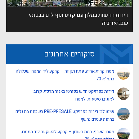
דירות חדשות במלון עם קזינו ונוף לים בבטומי
שבגיאורגיה
סיקורים אחרונים
מטרו קרית אריה, פתח תקווה – קרקע ליד המטרו שכלולה
בתמ"א 70
דירות בפרויקט חדש בפורטו באזור מרכזי, קרוב
לאוניברסיטאות ולמטרו
שימו לב: דירות בפרויקט PRE-PRESALE בשכונת בת גלים
בחיפה שטרם נחשף
מטרו השרף, רמת השרון – קרקע להשקעה ליד המטרו,