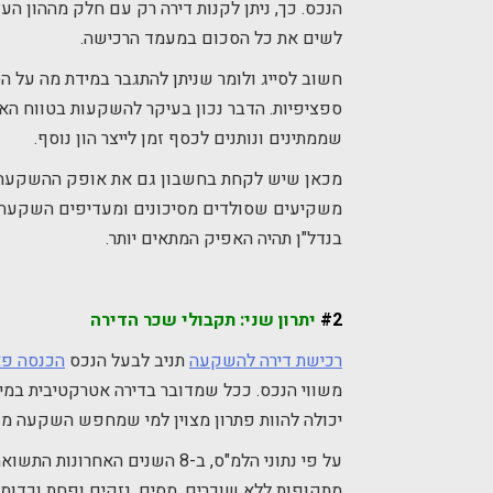
הנכס. כך, ניתן לקנות דירה רק עם חלק מההון 
לשים את כל הסכום במעמד הרכישה.
חשוב לסייג ולומר שניתן להתגבר במידת מה על הס
ספציפיות. הדבר נכון בעיקר להשקעות בטווח הא
שממתינים ונותנים לכסף זמן לייצר הון נוסף.
מכאן שיש לקחת בחשבון גם את אופק ההשקעה ומ
משקיעים שסולדים מסיכונים ומעדיפים השקעה סו
בנדל"ן תהיה האפיק המתאים יותר.
#2
יתרון שני: תקבולי שכר הדירה
רכישת דירה להשקעה
תניב לבעל הנכס
הכנסה פא
משווי הנכס. ככל שמדובר בדירה אטרקטיבית במי
יכולה להוות פתרון מצוין למי שמחפש השקעה מנ
מתקופות ללא שוכרים, מסים, נזקים ופחת וכדו