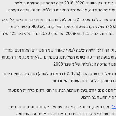
), שממשיכה איתנו עד לימים אלו ממש. אמנם בין השנים 2018-2020 חלה התמתנות מסוימת בעליית
ומגיפת הקורונה, אך המגמה החיובית הכללית עודנה שרירה וקיימת.
לעומת זאת, מדדי המניות מ-2008 ועד היום זינקו בשיעור של כמעט פי 2 ביחס לעליות במדד מחירי הדיור בישראל. מאז
2008, מחירי מדד המניות בשוק האמריקאי S&P 500 למשל, זינקו בשיעור מטאורי של קרוב ל-400%. באשר לשוק
הישראלי, משנת 2012 חלה עלייה של כמעט 54% במדד תל אביב 125, ומ-2008 ועד סוף 2020 מדד תל אביב 125 עלה
 ההון לא הייתה יציבה לגמרי לאורך שני העשורים האחרונים. מחירי
ניכר בשנות ה-90, עד להתפוצצות בועת ההיי-טק בשנת המילניום. בשנתיים שלאחר מכן, מדד המניות
אם כן, עד כה אני למדים ששיעורי התשואה הפוטנציאליים בשוק ההון (12%-6% בממוצע לשנה) הם משמעותיים יותר
" הם אמנם גורם בעל חשיבות רבה, אך הוא רחוק מלהיות הפקטור
סוג ההשקעה הרצוי.
"ן
או במניות, חשוב לתת את הדעת על פקטורים ונתונים נוספים
כים בשני האפיקים, וגורמים נוספים שמשפיעים על התשואה