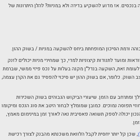
נכסים. אז מדוע להשקיע בדירה ולא במניות? להלן היתרונות של
בוהה ורמת הסיכון המופחתת ביחס להשקעה במניות / בשוק ההון.
דאות ומועד לתנודות קיצוניות למדי, כך שמחירי מניות יכולים לזנק
לעומת זאת, השקעה בנדל"ן מקנה בעלות על נכס פיזי ממשי, שברמת
ב השוק. כלומר, אם בשוק ההון יש סיכוי להפסיד גם את הקרן עצמה,
לך ומתרחב עם הזמן. שיעורי הביקוש הגבוהים בשוק השכירות
זי תפוסה נמוכים. כמובן שמומלץ לבחור היטב את סוג הנכס ומיקומו
כון יכולה לספק תשואה פאסיבית נאה לאורך זמן במינימום מאמץ,
מן.
, שכן קל יותר יחסית לקבל הלוואת משכנתא מהבנק לצורך רכישת