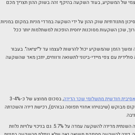
העצמי של המשקיע, בעוד השקעה בהיקף זהה בשוק ההון תצריך מכם
יכון מתנודתיות שוק ההון על ידי השקעה במדדי מניות במקום במניות
רוך, שכן השקעות מסוכנות יחסית הופכות למשתלמות יותר ככל
שך הזמן שהמשקיע יכול להרשות לעצמו עד ל"יציאה". בעבור
לידית עם צפי מיידי-בינוני לתשואה ורווחים, יתכן מאד שהשקעה
סיבית חודשית מתשלומי שכר הדירה
, בסכום ממוצע של כ-3-4%
קום מבוקש (שיבטיחו אחוזי תפוסה גבוהים), רכישת דירה והשכרתה
יבה.
על פי נתוני הלמ"ס, ב-8 השנים האחרונות התשואה השנתית מדירה להשקעה עמדה על 5.7%. גם בניכוי עלויות נלוות
מה, דירה להשקעה מספקת תשואה נאה שלא נופלת מהשקעה במניות