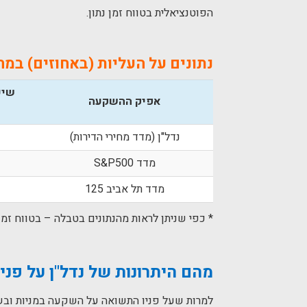
הפוטנציאלית בטווח זמן נתון.
נתונים על העליות (באחוזים) במחירי הנדל"ן א
אפיק ההשקעה
נדל"ן (מדד מחירי הדירות)
מדד S&P500
מדד תל אביב 125
* כפי שניתן לראות מהנתונים בטבלה – בטווח זמן של 15 שנה הפערים בין אפיקי ההשקעה השונים מצטמ
מהם היתרונות של נדל"ן על פני 
למרות שעל פניו התשואה על השקעה במניות ובשו