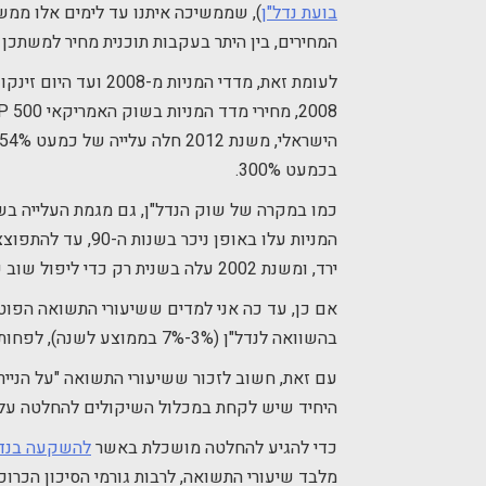
בועת נדל"ן
המחירים, בין היתר בעקבות תוכנית מחיר למשתכן 
בכמעט 300%.
כמו במקרה של שוק הנדל"ן, גם מגמת העלייה בשוק
המניות עלו באופן 
ירד, ומשנת 2002 עלה בשנית רק כדי ליפול שוב עם הקריסה הכלכלית של משבר 2008.
בהשוואה לנדל"ן (3%-7% בממוצע לשנה), לפחות בהסתמך על עשרים השנים האחרונות.
עם זאת, חשוב לזכור ששיעורי התשואה "על הנייר
היחיד שיש לקחת במכלול השיקולים להחלטה על 
כדי להגיע להחלטה מושכלת באשר
להשקעה בנדל
מלבד שיעורי התשואה, לרבות גורמי הסיכון הכרו