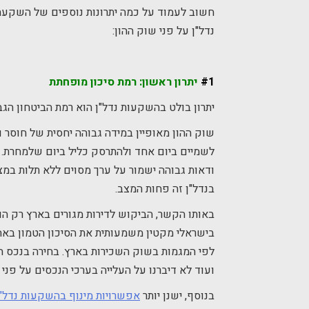
חשוב לעמוד על כמה יתרונות נוספים של השקעה ב
נדל"ן על פני שוק ההון:
#1
יתרון ראשון: רמת סיכון מופחתת
יתרון בולט בהשקעות נדל"ן הוא רמת הביטחון הג
שוק ההון מאופיין במידה גבוהה יחסית של חוסר וו
לשמיים ביום אחד ולהתרסק כליל ביום שלמחרת. 
ודאות גבוהה ישמור על ערך מסוים ללא תלות במצ
בנדל"ן זה פחות המצב.
באותו הקשר, הביקוש לדירות מגורים בארץ רק הו
בישראלי מקטין משמעותית את הסיכון הטמון באחו
לפי המגמות בשוק השכירות בארץ. בחירה בנכס הנ
ועוד לא דיברנו על העלייה בערכי הנכסים על פני ז
בנוסף, ישנן יותר
אפשרויות מינוף בהשקעות נדל"ן