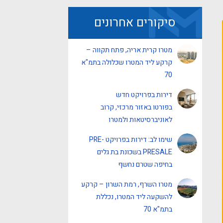
סיקורים אחרונים
מטרו קרית אריה, פתח תקווה –
קרקע ליד המטרו שכלולה בתמ"א
70
דירות בפרויקט חדש
בפורטו באזור מרכזי, קרוב
לאוניברסיטאות ולמטרו
שימו לב: דירות בפרויקט PRE-
PRESALE בשכונת בת גלים
בחיפה שטרם נחשף
מטרו השרף, רמת השרון – קרקע
להשקעה ליד המטרו, נכללת
בתמ"א 70