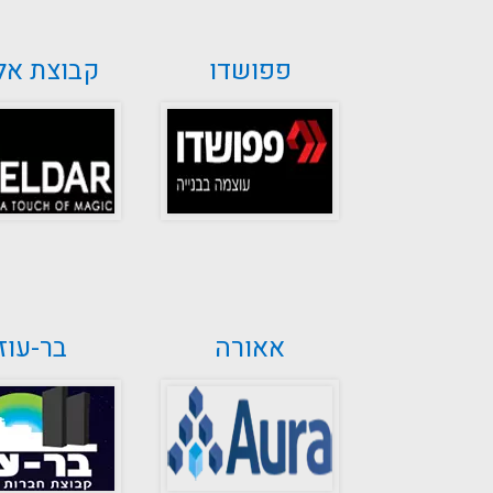
פפושדו
קבוצת אל
אאורה
בר-עוז