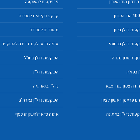
 הירקון הוד השרון
פרויקטים להשקעה
קרקע חקלאית למכירה
עות נדלן ביוון
משרדים למכירה
עות נדלן בבטומי
איפה כדאי לקנות דירה להשקעה
נוף השרון נתניה
השקעות נדלן בחו"ל
 בפולין
השקעות נדל"ן
יהודה צפון כפר סבא
נדל"ן בגאורגיה
ם פריימן ראשון לציון
השקעות נדל"ן בארה"ב
עות נדל"ן באתונה
איפה כדאי להשקיע כסף