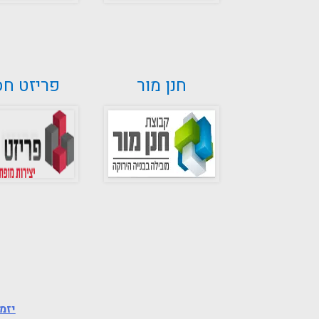
חנן מור
פריזט חס
יזמ