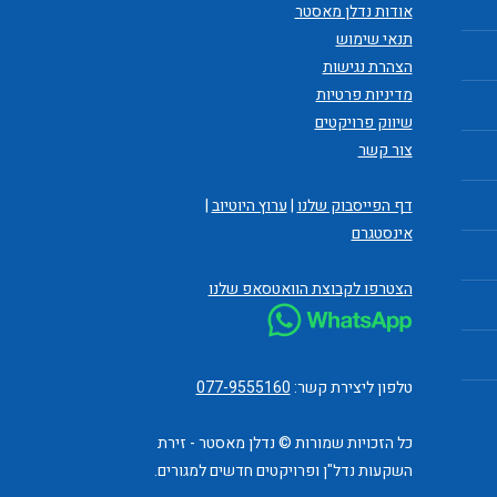
אודות נדלן מאסטר
תנאי שימוש
הצהרת נגישות
מדיניות פרטיות
שיווק פרויקטים
צור קשר
דף הפייסבוק שלנו
|
ערוץ היוטיוב
|
אינסטגרם
הצטרפו לקבוצת הוואטסאפ שלנו
טלפון ליצירת קשר:
077-9555160
כל הזכויות שמורות © נדלן מאסטר - זירת
השקעות נדל"ן ופרויקטים חדשים למגורים.