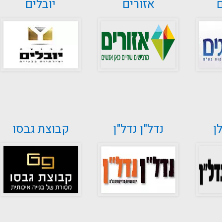
אזורים
יובלים
ן
נדל"ן נדל"ן
קבוצת גבסו