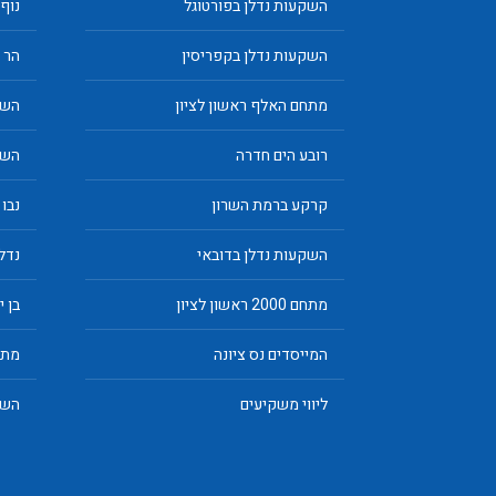
השקעות נדלן בפורטוגל
נוף
השקעות נדלן בקפריסין
הר 400 הוד השרון
מתחם האלף ראשון לציון
השק
רובע הים חדרה
השק
קרקע ברמת השרון
נבו 
השקעות נדלן בדובאי
נדלן
מתחם 2000 ראשון לציון
בן 
המייסדים נס ציונה
מתח
ליווי משקיעים
השק