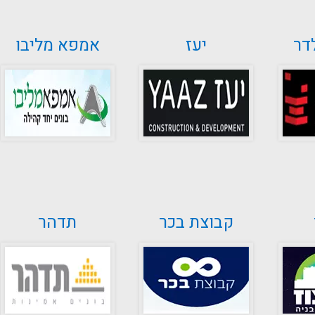
דר
יעז
אמפא מליבו
קבוצת בכר
תדהר