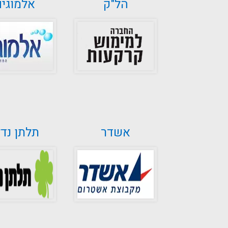
הל"ק
אלמוגים
אשדר
תלתן נדל