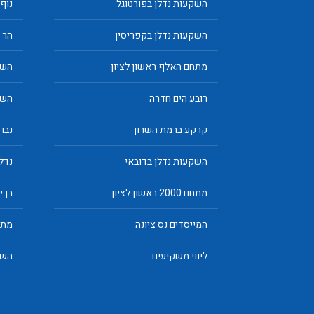
השקעות נדלן בפורטוגל
נוף
השקעות נדלן בקפריסין
הר 400 הוד השרון
מתחם האלף ראשון לציון
השק
רובע הים חדרה
השק
קרקע ברמת השרון
נבו 
השקעות נדלן בדובאי
נדלן
מתחם 2000 ראשון לציון
בן 
המייסדים נס ציונה
מתח
ליווי משקיעים
השק