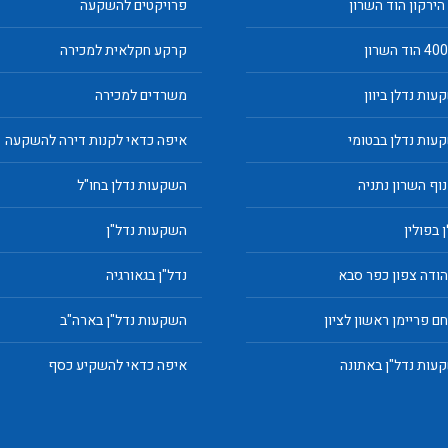
 הירקון הוד השרון
פרויקטים להשקעה
קרקע חקלאית למכירה
עות נדלן ביוון
משרדים למכירה
עות נדלן בבטומי
איפה כדאי לקנות דירה להשקעה
נוף השרון נתניה
השקעות נדלן בחו"ל
 בפולין
השקעות נדל"ן
יהודה צפון כפר סבא
נדל"ן בגאורגיה
ם פריימן ראשון לציון
השקעות נדל"ן בארה"ב
עות נדל"ן באתונה
איפה כדאי להשקיע כסף