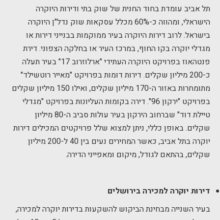
תל אביב עומדת בחוד החנית של שוק בתי ודירות היוקרה
הישראלי, ומהווה כ-60% מכלל עסקאות שוק נדל"ן היוקרה
בישראל. לרוב דירות היוקרה בעיר ממוקמות בבנייני דירות או
מגדלי יוקרה בקו החוף, במרכז העיר או בחלקה הצפוני. דירת
פנטהאוז בפרויקט היוקרה העתידי "ארלוזרוב 17" בעיר תעלה
כ-200 מיליון שקלים. דירות דומות בפרויקט "מאייר רוטשילד"
מתומחרות באזור ה-170 מיליון שקלים, ואילו 150 מיליון שקלים
בפרויקט "ירקון 96". דירה בקומות העליונות בפרויקט "מגדלי
טיילת דוד" שברחוב הירקון בעיר עולות סביב ה-80 מיליון
שקלים. באופן כללי, ניתן למצוא שלל פרויקטים המכילים דירות
יוקרה בתל אביב, כאשר המחירים נעים בין 40 ל-200 מיליון
שקלים, בהתאם לגודל, מיקום ומאפייני הדירה.
דירות יוקרה למכירה בירושלים
בעיר השנייה מבחינת הביקוש להשקעות בדירות יוקרה למכירה,