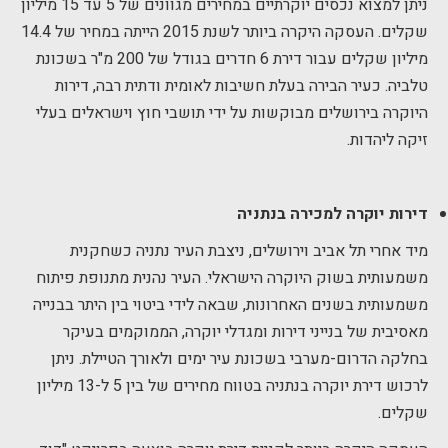
ניתן למצוא נכסים יוקרתיים במחירים מגוונים של 5 עד 15 מיליון
שקלים. העסקה היקרה ביותר לשנת 2015 הייתה במחיר של 14.4
מיליון שקלים עבור דירת 6 חדרים בגודל של 200 מ"ר בשכונת
טלביה. כעיר הבירה בעלת חשיבות לאומית ודתית רבה, דירות
היוקרה בירושלים מבוקשות על ידי תושבי חוץ וישראלים בעלי
זיקה ליהדות.
דירות יוקרה למכירה בנתניה
מיד אחרי תל אביב וירושלים, ניצבת העיר נתניה כשחקנית
משמעותית בשוק היוקרה הישראלי. העיר נהנית מתנופת פיתוח
משמעותית בשנים האחרונות, שבאה לידי ביטוי בין היתר בבנייה
מאסיבית של בנייני דירות ומגדלי יוקרה, הממוקמים בעיקר
בחלקה הדרום-מערבי בשכונת עיר ימים ולאורך הטיילת. ניתן
לרכוש דירת יוקרה בנתניה בטווח מחירים של בין 5 ל-13 מיליון
שקלים.