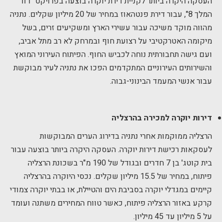
העסקה היקרה ביותר לקניית דירת יוקרה בוצעה בפרויקט "דוד
המלך 8", עבור דירת פנטהאוז במחיר של 20 מיליון שקלים. נתניה
מהווה מוקד משיכה עבור עשירי הארץ ומשקיעים זרים, בשל
מיקומה האטרקטיבי על רצועת חוף ובמרחק לא רב מתל אביב,
ועם גישה תחבורתית נוחה לכביש החוף. הפיתוח העירוני המואץ
והשירותים העירוניים המתקדמים הפכו את נתניה לעיר מבוקשת
עבור אנשי המעמד הבינוני-גבוה.
דירות יוקרה למכירה בהרצליה
הרצליה ממוקמות אחרי נתניה בדירוג הערים המבוקשות
לעסקאות רכישת דירות יוקרה. העסקה היקרה ביותר בוצעה עבור
בית קוטג' בן 7 חדרים ובגודל של 190 מ"ר בשכונת הרצליה
פיתוח, במחיר של 15.5 מיליון שקלים. נכסי היוקרה בהרצליה
קיימים במגדלי יוקרה בסביבת הים והטיילת, או בבתי יוקרה צמודי
קרקע באזור הרצליה פיתוח, כאשר טווח המחירים משתנה ועומד
על 5 מיליון עד 45 מיליון.