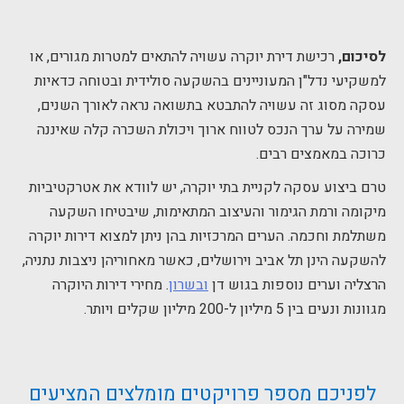
לסיכום,
רכישת דירת יוקרה עשויה להתאים למטרות מגורים, או
למשקיעי נדל"ן המעוניינים בהשקעה סולידית ובטוחה כדאיות
עסקה מסוג זה עשויה להתבטא בתשואה נראה לאורך השנים,
שמירה על ערך הנכס לטווח ארוך ויכולת השכרה קלה שאיננה
כרוכה במאמצים רבים.
טרם ביצוע עסקה לקניית בתי יוקרה, יש לוודא את אטרקטיביות
מיקומה ורמת הגימור והעיצוב המתאימות, שיבטיחו השקעה
משתלמת וחכמה. הערים המרכזיות בהן ניתן למצוא דירות יוקרה
להשקעה הינן תל אביב וירושלים, כאשר מאחוריהן ניצבות נתניה,
הרצליה וערים נוספות בגוש דן
ובשרון
. מחירי דירות היוקרה
מגוונות ונעים בין 5 מיליון ל-200 מיליון שקלים ויותר.
לפניכם מספר פרויקטים מומלצים המציעים