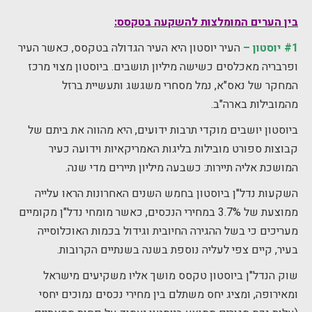
בין הערים המומלצות להשקעה בטקסס:
#1 יוסטון –
העיר יוסטון היא העיר הגדולה בטקסס, כאשר העיר
ופרבריה מאכלסים כשישה מיליון תושבים. ביוסטון מצוי מרכז
המחקר של נאס"א, נמל מסחרי משגשג ותעשיית ברזל
מהמובילות בארה"ב.
ביוסטון יושבים מוקדי תרבות ידועים, היא מהווה את ביתם של
קבוצות ספורט מובילות בליגות האמריקאיות וידועה כעיר
המושכת אליה תיירות: כשבעה מיליון תיירים מדי שנה.
השקעות נדל"ן ביוסטון בחמש השנים האחרונות הראו עלייה
ממוצעת של 3.7% במחירי הנכסים, כאשר מומחי נדל"ן מקומיים
מעריכים כי בשל ההגירה החיובית וגידול בכמות האוכלוסייה
בעיר, קיים צפי לעליה נוספת בשנה בשנתיים הקרובות.
שוק הנדל"ן ביוסטון טקסס מושך אליו משקיעים מישראל
ומאירופה, ומציג יחס משתלם בין מחירי נכסים נמוכים יחסי