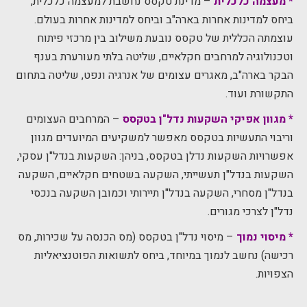
* מעצמה כלכלית
– מדינת טקסס נחשבת למעצמה כלכלית,
ביחס למדינות אחרות בארה"ב וביחס למדינות אחרות בעולם.
עוצמתה הכללית של טקסס נובעת משילוב בין מרכזי פיתוח
וטכנולוגיה למרחבים חקלאיים, שליטה בלתי מעורערת בענף
הבקר בארה"ב, מאגרים עצומים של אנרגיה ונפט, שליטה בתחום
התקשורת ועוד.
* מגוון אפיקי השקעות נדל"ן בטקסס
– המרחבים העצומים
וריבוי התעשיות בטקסס מאפשר למשקיעים המיועדים מגוון
אפשרויות השקעות נדלן בטקסס, בניהן: השקעות בנדל"ן עסקי,
השקעות בנדל"ן תעשייתי, השקעה בשטחים חקלאיים, השקעה
בנדל"ן מסחרי, השקעה בנדל"ן תיירותי וכמובן השקעה בנכסי
נדל"ן לצרכי מגורים.
* מיסוי נמוך
– מיסוי נדל"ן בטקסס (מס הכנסה על שכירות, מס
רכישה) נחשב לנמוך במיוחד, ביחס לתשואות הפוטנציאליות
הצפויות.