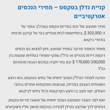
קניית נדלן בטקסס
– מחירי הנכסים
אטרקטיביים
מחיר ממוצע של נכס במדינת טקסס בארה"ב עומד על
כ-302,000 $, בהתייחסות לבית מגורים בנוי על קרקע פרטית
באזורי ביקוש.
מאחר וכאמור מדובר במחיר ממוצע, ניתן למצוא גם נכסים
דוגמת דירות מגורים או נדל"ן עסקי-מסחרי בעלויות שנעות בין
170,000-200,000 $ וגם בתי יוקרה בסכום הגבוה מהסכום
הנ"ל.
הסיבה למחיר הנדל"ן הנמוך יחסית של בתים בטקסס, הוא היצע
השטחים העצום במדינה, שבשונה ממקומות אחרים ברחבי
העולם, יוצר מצב בו היצע הקרקעות גדול ביחס לביקוש.
זאת לצד השכר הממוצע הנמוך יחסית של תושבי מדינת טקסס,
גורמים לכך שהיצע הנדלן למכירה בטקסס מושך אליו משקיעים