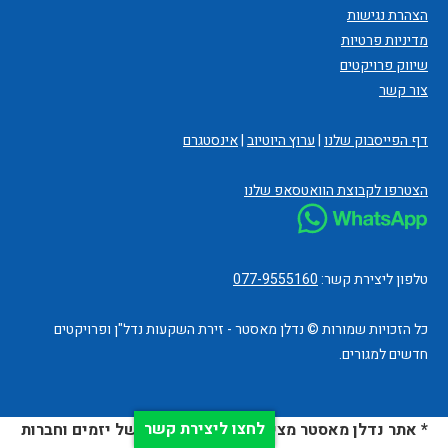
הצהרת נגישות
מדיניות פרטיות
שיווק פרויקטים
צור קשר
דף הפייסבוק שלנו
|
ערוץ היוטיוב
|
אינסטגרם
הצטרפו לקבוצת הוואטסאפ שלנו
טלפון ליצירת קשר:
077-9555160
כל הזכויות שמורות © נדלן מאסטר - זירת השקעות נדל"ן ופרויקטים
חדשים למגורים.
לחצו ליצירת קשר
* אתר נדלן מאסטר מציג פרויקטים ונכסים של יזמים וחברות