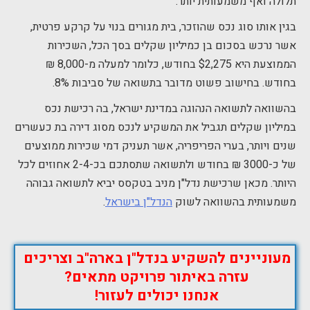
תלולה ואף משמעותית יותר.
בגין אותו סוג נכס שהוזכר, בית מגורים בנוי על קרקע פרטית,
אשר נרכש בסכום בן כמיליון שקלים בסך הכל, השכירות
הממוצעת היא $2,275 בחודש, כלומר למעלה מ-8,000 ₪
בחודש. בחישוב פשוט מדובר בתשואה של סביבות 8%.
בהשוואה לתשואה הנהוגה במדינת ישראל, בה רכישת נכס
במיליון שקלים תגביל את המשקיע לנכס מסוג דירה בת כעשרים
שנים ויותר, בערי הפריפריה, אשר תעניק דמי שכירות ממוצעים
של כ-3000 ₪ בחודש ולתשואה שתסתכם בכ-2-4 אחוזים לכל
היותר. מכאן שרכישת נדל"ן מניב בטקסס יביא לתשואה גבוהה
משמעותית בהשוואה לשוק
הנדל"ן בישראל
.
מעוניינים להשקיע בנדל"ן בארה"ב וצריכים
עזרה באיתור פרויקט מתאים?
אנחנו יכולים לעזור!