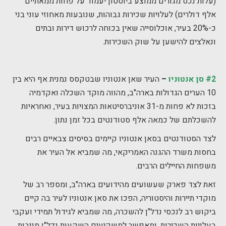
(עלות נכס מגורים ממוצע ביוסטון יעמוד על פחות ממאתיים
אלף דולרים) לעלויות שכירות גבוהות, שנובעות מאחוזי עוני בני
כ-20% בעיר, אוכלוסייה שאין בכוחה לרכוש דירות ובתים
ונאלצים להישען על שוק השכירות.
#2 סן אנטוניו
–
העיר שאן אנטוניו שבטקסס נמנית אף היא בין
10 הערים הגדולות בארה"ב, מהווה מוקד השכלה ואקדמיה
בזכות לא פחות מ-31 אוניברסיטאות המצויות בעיר, ואחראיות
להשכלתם של כמאה אלף סטודנטים בכל זמן נתון.
לצד הסטודנטים בסאן אנטוניו קיימים בסיסים צבאיים רבים
בחסות משרד ההגנה האמריקאי, מה שמביא אל העיר את
משפחות החיילים הרבים.
זאת לצד פארק שעשועים מהידועים בארה"ב, ומספר רב של
מוקדי תיירות והיסטוריה, הפכו את סאן אנטוניו לעיר בה קיים
ביקוש רב לנכסי נדל"ן להשכרה, מה שמביא לגידול תמידי ועקבי
בעלויות השכירות, ומאפשר למשקיעים השקעות נדל"ן מניבות