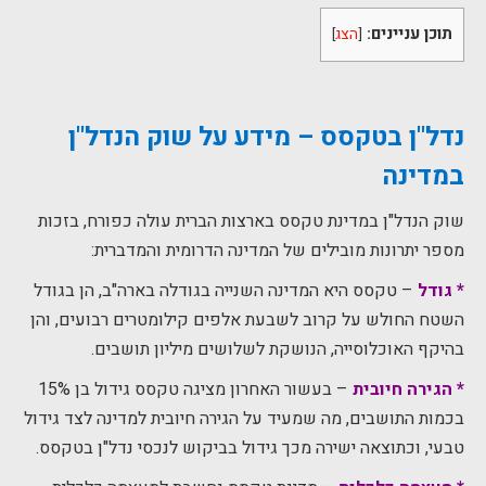
תוכן עניינים:
[
הצג
]
נדל"ן בטקסס
– מידע על שוק הנדל"ן
במדינה
שוק הנדל"ן במדינת טקסס בארצות הברית עולה כפורח, בזכות
מספר יתרונות מובילים של המדינה הדרומית והמדברית:
* גודל
– טקסס היא המדינה השנייה בגודלה בארה"ב, הן בגודל
השטח החולש על קרוב לשבעת אלפים קילומטרים רבועים, והן
בהיקף האוכלוסייה, הנושקת לשלושים מיליון תושבים.
* הגירה חיובית
– בעשור האחרון מציגה טקסס גידול בן 15%
בכמות התושבים, מה שמעיד על הגירה חיובית למדינה לצד גידול
טבעי, וכתוצאה ישירה מכך גידול בביקוש לנכסי נדל"ן בטקסס.