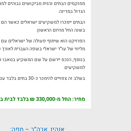
ממוקמים הבתים נהנית מביקושים גבוהים למגור
הגדול במדינה.
בשנה החל מהיום הראשון.
הפרויקט הוא שיתוף פעולה של ישראלים עם א
מליווי של עו"ד ישראלי בשפה העברית לאורך כ
בנוסף, הנכס יירשם על שם המשקיע בטאבו ו
למשקיעים.
בשלב זה צפויים להימכר כ-30 בתים בלבד עם חוזי שכירות שישקפו תשואה של כ-8-10% בשנה.
מחיר: החל מ-330,000 ₪ בלבד לבית בשכונה מובילה במדינת אוהיו שבארה"ב
אוהיו, ארה"ב – מפה: