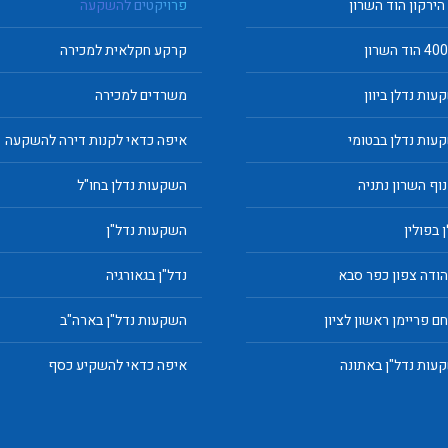
 הירקון הוד השרון
פרויקטים להשקעה
קרקע חקלאית למכירה
עות נדלן ביוון
משרדים למכירה
עות נדלן בבטומי
איפה כדאי לקנות דירה להשקעה
נוף השרון נתניה
השקעות נדלן בחו"ל
 בפולין
השקעות נדל"ן
יהודה צפון כפר סבא
נדל"ן בגאורגיה
ם פריימן ראשון לציון
השקעות נדל"ן בארה"ב
עות נדל"ן באתונה
איפה כדאי להשקיע כסף