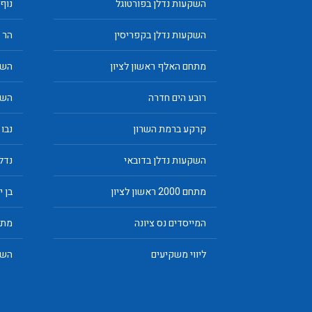
השקעות נדלן בפורטוגל
נוף
השקעות נדלן בקפריסין
הר 400 הוד השרון
מתחם האלף ראשון לציון
השק
רובע הים חדרה
השק
קרקע ברמת השרון
נבו 
השקעות נדלן בדובאי
נדלן
מתחם 2000 ראשון לציון
בן 
המייסדים נס ציונה
מתח
ליווי משקיעים
השק