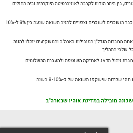
ים, בין היתר הודות לקרבה לאוניברסיטה היוקרתית ובית החולים
הבתים יימכרו למשקיעים ישראלים כאשר הם כבר מושכרים לשוכרים וצפויים להניב תשואה שנעה בין 8% ל-10%
חת מחברות הנדל"ן המובילות בארה"ב והמשקיעים יוכלו להנות
ל שלבי התהליך.
חברת ניהול תדאג לאחזקה השוטפת ולהעברת התשלומים