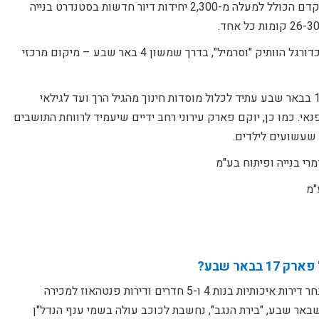
במסגרת המיזם, יוקם מתחם מגורים חדש ומתקדם הכולל למעלה מ-2,300 יחידות דיור חדשות בסטנדרט בנייה
הפרויקט המבטיח ייבנה על חורבות אצטדיון הכדורגל הוותיק "וסרמיל", בדרך שמשון 4 באר שבע – מיקום מרכזי
בנוסף לאזורי המגורים, מתחם סנטרל פארק 17 בבאר שבע עתיד לכלול מוסדות חינוך מהגיל הרך ועד לגילאי
נאי. כמו כן, יוקם פארק עירוני רחב ידיים שיעמיד לרווחת התושבים
י שעשועים לילדים.
רי בנייה ופיתוח בע"מ
"מ
באר שבע?
פרויקט סנטרל פארק 17 בבאר שבע מציע מבחר דירות איכותיות בנות 4 ו-5 חדרים ודירות פנטהאוז למכירה
שבאר שבע, "בירת הנגב", נחשבת לכוכב עולה בשמי ענף הנדל"ן