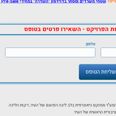
ריה?
שטחי משרדים ומסחר בדוידסון "השדרה" במחירי Pre-Sale
ת הפרויקט - השאירו פרטים בטופס
טלפון:
מע"ר ממוקם גיאוגרפית בלב ליבה הפועם של העיר, דקות הליכה
יבורית הראשית של העיר.