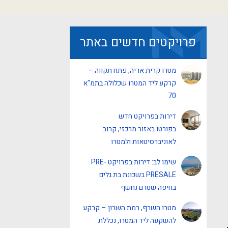
פרויקטים חדשים באתר
מטרו קרית אריה, פתח תקווה –
קרקע ליד המטרו שכלולה בתמ"א
70
דירות בפרויקט חדש
בפורטו באזור מרכזי, קרוב
לאוניברסיטאות ולמטרו
שימו לב: דירות בפרויקט PRE-
PRESALE בשכונת בת גלים
בחיפה שטרם נחשף
מטרו השרף, רמת השרון – קרקע
להשקעה ליד המטרו, נכללת