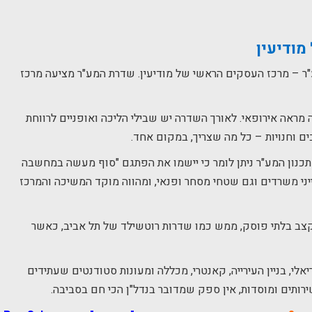
מודיעין
"ר – מרכז העסקים הראשי של מודיעין. שדרת המע"ר מציעה מרכז
מראה אירופאי. לאורך השדרה יש שבילי הליכה ואופניים לרווחת
ם וחנויות – כל מה שצריך, במקום אחד.
תכנון המע"ר ניתן לומר כי יישמו את הפתגם "סוף מעשה במחשבה
יני משרדים וגם שטחי מסחר ופנאי, ומהווה מוקד המשיכה והמרכז
קצב בלתי פוסק, ממש כמו שדרות רוטשילד של תל אביב, כאשר
אלי, בניין העירייה, קאנטרי, מכללה ומעונות סטודנטים שעתידים
רותים ומוסדות, אין ספק שמדובר בנדל"ן הכי חם בסביבה.