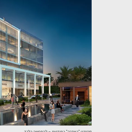
פרויקט "בשדרה" במודיעין – להמחשה בלבד