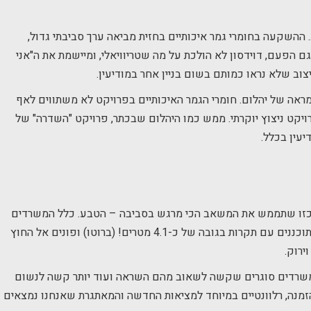
. ההשקעה בחומרי גמר איכותיים בחזית מביאה ערך סביבתי גדול,
ם הפעם, דוידסון לא הולכת על מה שטריוויאלי, ומיישמת את ה"אני
וב שלא נראו כמותם בשום בניין אחר במודיעין.
מראה של יהלום. חומרי הגמר האיכותיים בפרויקט לא משתווים לאף
ויקט ניצוץ יוקרתי. ממש כמו היהלום שבכתר, פרויקט "השדרה" של
יעין בכלל.
 כזו שתממש את המשאב הכי מרגש בסביבה – הטבע. כלל המשרדים
בפרויקט נותנים תחושה של חלל ענק, שכן הם מתוכננים עם תקרות בגובה של כ-4.1 מטרים! (ברוטו) ופונים אל החוץ
ירוק.
ד משרדים סוגרים שקשה לשאוב מהם השראה ועוד יותר קשה לנשום
זמנה, רלוונטיים במיוחד למציאות החדשה והמאתגרת שאנחנו נמצאים