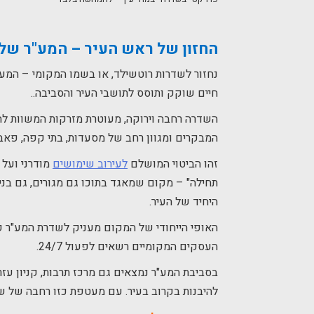
החזון של ראש העיר – המע"ר של 
נחזור לשדרות רוטשילד, או בשמו המקומי – המע
חיים שוקק ותוסס לתושבי העיר והסביבה..
השדרה רחבה וירוקה, מעוטרת מזרקות המשוות לה 
המבקרים ומגוון רחב של מסעדות, בתי קפה, פאבי
זהו הביטוי המושלם
לעירוב שימושים
מודרני ועל 
תחילה" – מקום שמאגד בתוכו גם מגורים, גם בני
היחיד של העיר.
האופי הייחודי של המקום מעניק לשדרת המע"ר 
העסקים המקומיים רשאים לפעול 24/7.
בסביבת המע"ר נמצאים גם מרכז תרבות, קניון עזרי
להיבנות בקרוב בעיר. עם מעטפת כזו רחבה של שי