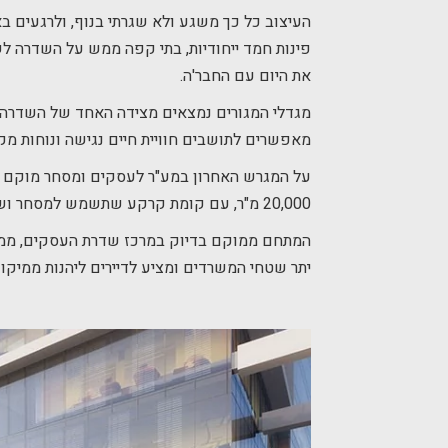
העיצוב כל כך משגע ולא שגרתי בנוף, ולרגעים ב
פינות חמד ייחודיות, בתי קפה ממש על השדרה ל
את היום עם החבר'ה.
מגדלי המגורים נמצאים מצידה האחד של השדרה ו
מאפשרים לתושבים חוויית חיים נגישה ונוחות מק
על המגרש האחרון במע"ר לעסקים ומסחר מוקם 
20,000 מ"ר, עם קומת קרקע שתשמש למסחר ושבע קומות נוספות שישמשו עבור משרדים.
המתחם ממוקם בדיוק במרכז שדרת העסקים, ממש 
יתר שטחי המשרדים ומציע לדיירים ליהנות ממיקום 