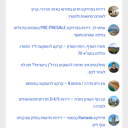
דירות בפרויקט חדש בפורטו באזור מרכזי, קרוב
לאוניברסיטאות ולמטרו
שימו לב: דירות בפרויקט PRE-PRESALE בשכונת בת גלים
בחיפה שטרם נחשף
מטרו השרף, רמת השרון – קרקע להשקעה ליד המטרו,
נכללת בתמ"א 70
מתלבטים איך ואיפה להשקיע בנדל"ן בישראל? תנו לנו
לעזור לכם…
עין הים חדרה / מתחם 8 – קרקע להשקעה במתחם
נבו נוף השרון נתניה – דירות 3/4/5 חדרים ופנטהאוזים
למכירה
פרויקט Ramada בבטומי – דירות חדשות במלון עם קזינו
ונוף לים