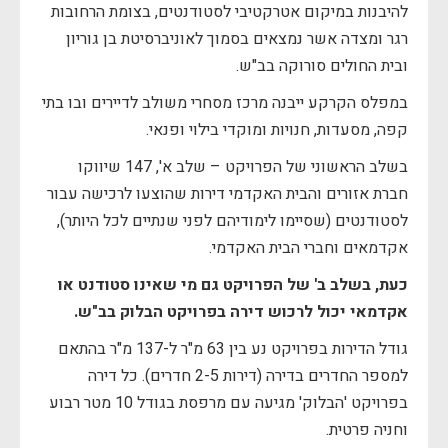
להיבנות במיקום אטרקטיבי לסטודנטים, בצומת הרחובות
רגר ומצדה אשר נמצאים בסמוך לאוניברסיטת בן גוריון
ובית החולים סורוקה בב"ש.
במפלס הקרקע ייבנה מרכז מסחרי משולב לדיירים ובו בתי
קפה, מסעדות, חנויות ומוקדי בילוי ופנאי.
בשלב הראשוני של הפרויקט – שלב א', 147 שיווקו
חברת אזורים והבית האקדמי דירות שהוצעו לרכישה עבור
לסטודנטים (שסיימו לימודיהם לפני שנתיים לכל היותר),
אקדמאים וחברי הבית האקדמי.
כעת, בשלב ב' של הפרויקט גם מי שאינו סטודנט או
אקדמאי יכול לרכוש דירה בפרויקט הבלוק בב"ש.
גודל הדירות בפרויקט נע בין 63 מ"ר ל-137 מ"ר בהתאם
למספר החדרים בדירה (דירות 2-5 חדרים). כל דירה
בפרויקט 'הבלוק' מגיעה עם מרפסת בגודל 10 מטר רבוע
וחניה פרטית.