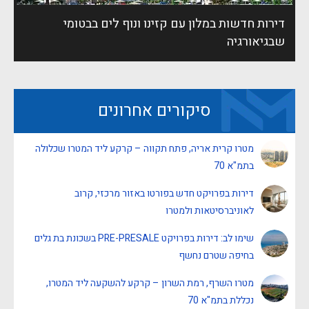
דירות חדשות במלון עם קזינו ונוף לים בבטומי
שבגיאורגיה
סיקורים אחרונים
מטרו קרית אריה, פתח תקווה – קרקע ליד המטרו שכלולה
בתמ"א 70
דירות בפרויקט חדש בפורטו באזור מרכזי, קרוב
לאוניברסיטאות ולמטרו
שימו לב: דירות בפרויקט PRE-PRESALE בשכונת בת גלים
בחיפה שטרם נחשף
מטרו השרף, רמת השרון – קרקע להשקעה ליד המטרו,
נכללת בתמ"א 70