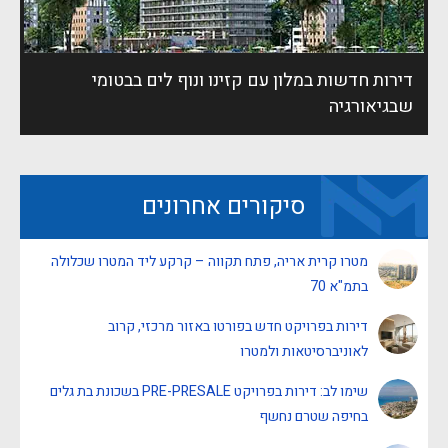
דירות חדשות במלון עם קזינו ונוף לים בבטומי
שבגיאורגיה
סיקורים אחרונים
מטרו קרית אריה, פתח תקווה – קרקע ליד המטרו שכלולה
בתמ"א 70
דירות בפרויקט חדש בפורטו באזור מרכזי, קרוב
לאוניברסיטאות ולמטרו
שימו לב: דירות בפרויקט PRE-PRESALE בשכונת בת גלים
בחיפה שטרם נחשף