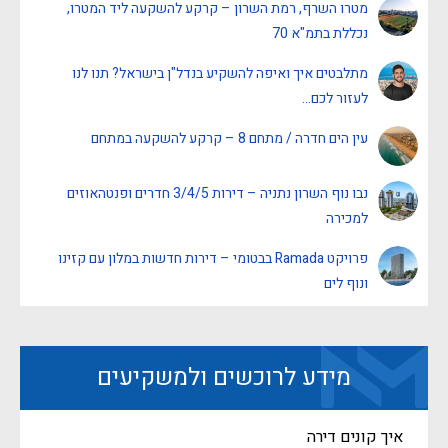
מטרו השרף, רמת השרון – קרקע להשקעה ליד המטרו,
נכללת בתמ"א 70
מתלבטים איך ואיפה להשקיע בנדל"ן בישראל? תנו לנו
לעזור לכם…
עין הים חדרה / מתחם 8 – קרקע להשקעה במתחם
נבו נוף השרון נתניה – דירות 3/4/5 חדרים ופנטהאוזים
למכירה
פרויקט Ramada בבטומי – דירות חדשות במלון עם קזינו
ונוף לים
מידע לרוכשים ולמשקיעים
איך קונים דירה