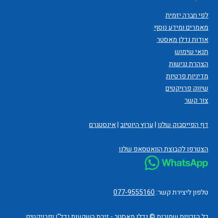
לפי חברה יזמית
מאמרים ומידע נוסף
אודות נדלן מאסטר
תנאי שימוש
הצהרת נגישות
מדיניות פרטיות
שיווק פרויקטים
צור קשר
דף הפייסבוק שלנו
|
ערוץ היוטיוב
|
אינסטגרם
הצטרפו לקבוצת הוואטסאפ שלנו
טלפון ליצירת קשר:
077-9555160
כל הזכויות שמורות © נדלן מאסטר - זירת השקעות נדל"ן ופרויקטים