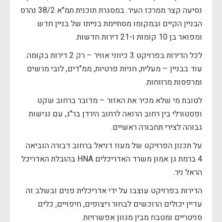
נסיעה קצר ממרכז העיר. במסגרת תוכנית תמ"א 38/2 נהרס
הבניין הקיים ובמקומו מסתיימת בנייתו של בניין חדש
ומפואר בן 10 קומות ו-21 דירות חדשות.
לכל הדירות בפרויקט 3 כיווני אוויר – רק 2 דירות בקומה.
עוד בבניין – מעלית, חניות פרטיות, ממ"דים, לובי מרשים
ומרפסות מרווחות.
לטובת מי שלא מכיר את האזור – מדובר ברחוב שקט
ופסטורלי בין רחוב הרואה לרחוב הירדן בר"ג, עם נגישות
גבוהה לצירי תחבורה ראשיים.
על תכנון הפרויקט של מעוז דניאל ברחוב דבורה הנביאה
4 ברמת גן אמון משרד האדריכלים HNA בהובלת האדריכל
הראל ניר.
הדירות בפרויקט עוצבו על ידי אדריכלית פנים ובשלב זה
עדיין יכולים הרוכשים לבחור ריצופים, חיפויים, כלים
סניטריים ומטבח מבין מגוון אפשרויות.