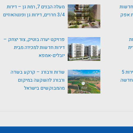
 חדשות
מעלה הבנים 7, רמת גן – דירות
ת אפק
3/4 חדרים, דירות גן ופנטהאוזים
ת
פרויקט יערה בוטיק, צור יצחק –
ית
דירות חדשות למכירה מבית
יובלים-אמפא
גינדי Be-Live בנתיבות – דירות 5
שדות ורבורג – קרקע בשדה
החדשה
ורבורג להשקעה במיקום
מהמבוקשים בישראל