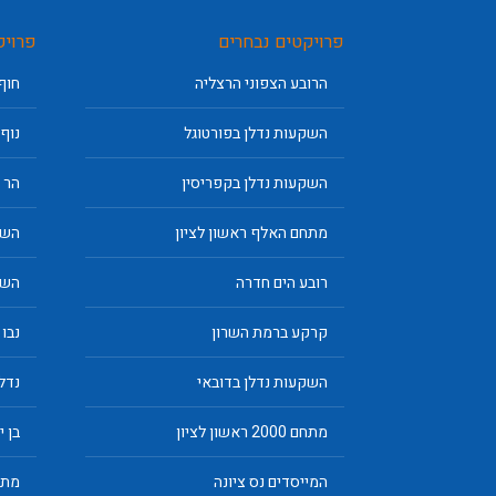
פרויקטים נבחרים
פרויק
הרובע הצפוני הרצליה
חוף
השקעות נדלן בפורטוגל
נוף
השקעות נדלן בקפריסין
הר 400 הוד השרון
מתחם האלף ראשון לציון
השק
רובע הים חדרה
השק
קרקע ברמת השרון
נבו 
השקעות נדלן בדובאי
נדלן
מתחם 2000 ראשון לציון
בן 
המייסדים נס ציונה
מתח