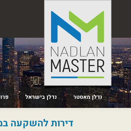
נדלן מאסטר
נדלן בישראל
פרו
דירות להשקעה במתחם Sands Point של CITYR בעיר