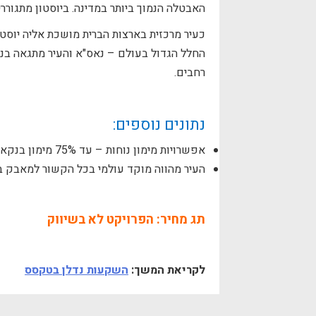
האבטלה הנמוך ביותר במדינה. ביוסטון מתגוררים למעלה מ-2,250,000 תושב
כעיר מרכזית בארצות הברית מושכת אליה יוסטו
החלל הגדול בעולם – נאס"א והעיר מתגאה בנ
רחבים.
נתונים נוספים:
אפשרויות מימון נוחות – עד 75% מימון בנקאי אמריקאי.
העיר מהווה מוקד עולמי בכל הקשור למאבק ב
תג מחיר:
הפרויקט לא בשיווק
לקריאת המשך:
השקעות נדלן בטקסס