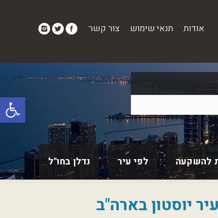
אודות
תנאי שימוש
צור קשר
-
-
-
פתח סרגל
 להשקעה
לפי עיר
נדלן בחו"ל