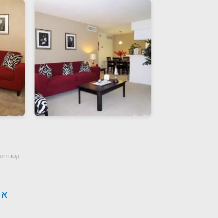
קטגוריו
או