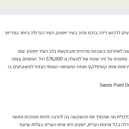
קיעים לרכוש דירה בנכס מניב בעיר יוסטון, העיר הגדולה ביותר במדינת
ם גדול שרכשה לאחרונה בשכונה מרכזית ומבוקשת בלב העיר יוסטון. שם
המתחם הוא Sands Point (נקודת חולות) והוא מתפרס על פני שטח של למעלה מ-576,000 רגל. המתחם עצמו
שר מכיל דירות רבות תחת אותו קומפלקס ואחוז התשואה השנתי הצפוי למשקיעים בו
כלכלית מה שהופך את ההשקעה בה להרבה פחות מסוכנת מאשר
דלה בכל ארצות הברית, יוסטון היא אחת הערים בעלות שיעור