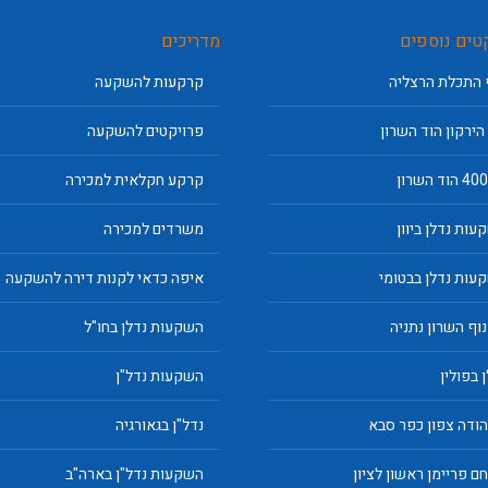
טים נוספים
מדריכים
 התכלת הרצליה
קרקעות להשקעה
 הירקון הוד השרון
פרויקטים להשקעה
קרקע חקלאית למכירה
עות נדלן ביוון
משרדים למכירה
עות נדלן בבטומי
איפה כדאי לקנות דירה להשקעה
נוף השרון נתניה
השקעות נדלן בחו"ל
 בפולין
השקעות נדל"ן
יהודה צפון כפר סבא
נדל"ן בגאורגיה
ם פריימן ראשון לציון
השקעות נדל"ן בארה"ב