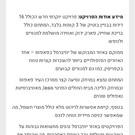
מידע אודות הפרויקט:
פרויקט יוקרתי חדש הכולל 16
דירות בבניין בוטיק של 3 קומות בלבד, המתחם כולל
בריכת שחייה, פארק ירוק ואווירה מושלמת למגורים
ולנופש.
ממוקם באזור המבוקש של יוניברסל בפאפוס – אחד
האזורים הפופולריים ביותר להשכרות קצרות טווח
בקפריסין, כמו גם למגורים קבועים.
המתחם נמצא במרחק נסיעה קצר ממרכז העיר פאפוס
ובמרחק הליכה מבית החולים הפרטי Iasis, מאוניברסיטת
נאפוליס ומהים.
בנוסף, קיימת אפשרות לריהוט מלא כולל מוצרי חשמל, מה
שמאפשר כניסה מיידית ונוחה לנכס.
הפרויקטים באזור יוניברסל נהנים מתשואות גבוהות על
השקעות ומעליית ערך בשנים האחרונות, מה שהופך את