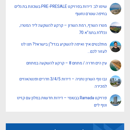
שימו לב: דירות בפרויקט PRE-PRESALE בשכונת בת גלים
בחיפה שטרם נחשף
מטרו השרף, רמת השרון – קרקע להשקעה ליד המטרו,
נכללת בתמ"א 70
מתלבטים איך ואיפה להשקיע בנדל"ן בישראל? תנו לנו
לעזור לכם…
עין הים חדרה / מתחם 8 – קרקע להשקעה במתחם
נבו נוף השרון נתניה – דירות 3/4/5 חדרים ופנטהאוזים
למכירה
פרויקט Ramada בבטומי – דירות חדשות במלון עם קזינו
ונוף לים