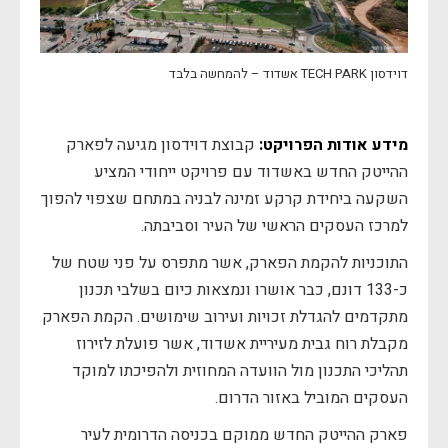
דוידסון TECH PARK אשדוד – להמחשה בלבד
מידע אודות הפרויקט:
קבוצת דוידסון מגיעה לפארק
ההייטק החדש באשדוד עם פרויקט ייחודי המציע
השקעה ביחידת קרקע זמינה לבניה במתחם שצפוי להפוך
למרכז העסקים הראשי של העיר וסביבתה.
התוכניות להקמת הפארק, אשר מתפרס על פני שטח של
כ-133 דונם, כבר אושרו ונמצאות כיום בשלבי תכנון
מתקדמים להגדלת זכויות ועירוב שימושים. הקמת הפארק
מקבלת רוח גבית מעיריית אשדוד, אשר פועלת לזירוז
תהליכי התכנון מול הוועדה המחוזית ולהפיכתו למוקד
העסקים המוביל באזור הדרום.
פארק ההייטק החדש ממוקם בכניסה הדרומית לעיר