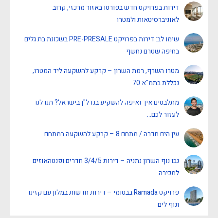
דירות בפרויקט חדש בפורטו באזור מרכזי, קרוב
לאוניברסיטאות ולמטרו
שימו לב: דירות בפרויקט PRE-PRESALE בשכונת בת גלים
בחיפה שטרם נחשף
מטרו השרף, רמת השרון – קרקע להשקעה ליד המטרו,
נכללת בתמ"א 70
מתלבטים איך ואיפה להשקיע בנדל"ן בישראל? תנו לנו
לעזור לכם…
עין הים חדרה / מתחם 8 – קרקע להשקעה במתחם
נבו נוף השרון נתניה – דירות 3/4/5 חדרים ופנטהאוזים
למכירה
פרויקט Ramada בבטומי – דירות חדשות במלון עם קזינו
ונוף לים