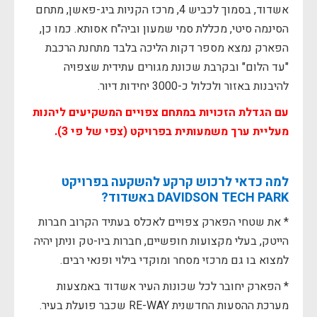
אשדוד, בסמוך לכביש 4, מרכז הקניות ביג-פאשן, מתחם
הסינמה סיטי, מכללת סמי שמעון וביה"ח אסותא. כמו כן,
הפארק נמצא מספר דקות הליכה בלבד מתחנת הרכבת
"עד הלום" ובקרבת שכונת מגורים עתידית שצפויה
להיבנות באזור ולכלול כ-3000 יחידות דיור.
עם הגדלת הזכויות במתחם צפויים המשקיעים ליהנות
מעליית ערך משמעותית בפרויקט (צפי של פי 3).
למה כדאי לרכוש קרקע להשקעה בפרויקט
DAVIDSON TECH PARK באשדוד?
* את שטחי הפארק צפויים לאכלס בעתיד הקרוב חברות
הייטק, בעלי מקצועות חופשיים, חברות ביו-טק וניתן יהיה
למצוא בו גם מרכזי מסחר ומוקדי בילוי ופנאי רבים.
* הפארק יחובר לכל שכונות העיר אשדוד באמצעות
מערכת ההסעות החדשנית RE-WAY שכבר פועלת בעיר.