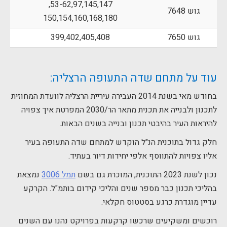
53-62,97,145,147,
גוש 7648
150,154,160,168,180
גוש 7650
399,402,405,408
עוד על מתחם שדה התעופה הרצליה:
בחודש מאי בשנת 2014 העבירה עיריית הרצליה לוועדת המחוזית
לתכנון ולבנייה את תכנית מתאר הר/2030 המפרטת איך צפויה
להיראות העיר בהיבטי תכנון ובנייה בשנים הבאות.
חלק גדול בתוכנית הנ"ל הוקדש למתחם שדה התעופה בעיר
אליו צפויות להתווסף אלפי יחידות דיור בעתיד.
נכון לשנת 2023 התוכנית, המוכרת גם בשם
תמל 3006
נמצאת
בהליכי תכנון כבר מספר שנים והליכי קידום בותמ"ל. הקרקע
עדיין מוגדרת כרגע בסטטוס חקלאי.
רוכשים ומשקיעים שרכשו קרקעות בפרויקט נהנו עם השנים