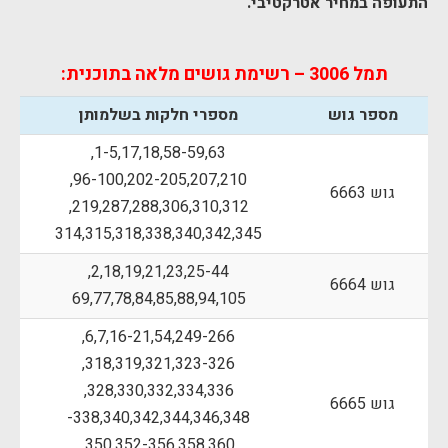
התעופה במחיר אטרקטיבי.
תמל 3006 – רשימת גושים מלאה בתוכנית:
מספר גוש
מספרי חלקות בשלמותן
1-5,17,18,58-59,63,
96-100,202-205,207,210,
גוש 6663
219,287,288,306,310,312,
314,315,318,338,340,342,345
2,18,19,21,23,25-44,
גוש 6664
69,77,78,84,85,88,94,105
6,7,16-21,54,249-266,
318,319,321,323-326,
328,330,332,334,336,
גוש 6665
338,340,342,344,346,348-
350,352-356,358,360,