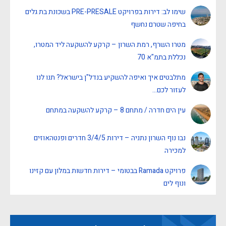
שימו לב: דירות בפרויקט PRE-PRESALE בשכונת בת גלים
בחיפה שטרם נחשף
מטרו השרף, רמת השרון – קרקע להשקעה ליד המטרו,
נכללת בתמ"א 70
מתלבטים איך ואיפה להשקיע בנדל"ן בישראל? תנו לנו
לעזור לכם…
עין הים חדרה / מתחם 8 – קרקע להשקעה במתחם
נבו נוף השרון נתניה – דירות 3/4/5 חדרים ופנטהאוזים
למכירה
פרויקט Ramada בבטומי – דירות חדשות במלון עם קזינו
ונוף לים