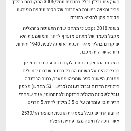
השקעות נדל"ן נכלל בתוכנית תמל/3006 המקודמת בהליך
מהיר ומצויה בישורת האחרונה של הכנת תוכנית מפורטת
מכוחה ניתן להוציא היתרים.
בשנת 2018 נקבע כי מתחם שדה התעופה בהרצליה
מקבל מעמד של מתחם מועדף לדיור, והמשמעות היא
שיקודם בהליך מהיר. תכנית ראשונה לבנית 1940 יחידות
דיור אושרה זה מכבר.
המיקום המדויק בו עתיד לקום הרובע החדש בצפון
הרצליה הינו על השטח הגובל ברחוב שדרות ירושלים
ממזרח, היישוב כפר שמריהו ממערב, רחוב הבריגדה
היהודית מדרום וגבול רעננה (כביש 531 החדש) מצפון
גובל לשכונת הרצליה הירוקה ולבינתחומי, אזור שמחירי
הדירות בו עומדות על כ-3.5 מיליון לדירת 5 חדרים.
הרובע החדש נכלל במסגרת תוכנית המתאר הר/2530,
אשר זוכה לדחיפה מצד עיריית הרצליה,