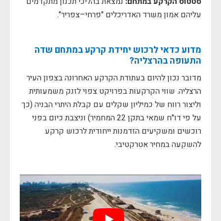
סטטוס הקרקע במתחם:
נמצאת בהליכי תכנון מתקדמים
עליהם אמון משרד האדריכלים "פרחי–צפריר".
מדוע כדאי לרכוש יחידת קרקע במתחם שדה
התעופה בהרצליה?
מדובר נכון להיום בעתודת הקרקע האחרונה בצפון העיר
הרצליה. שווי הקרקעות בפרויקט צפוי לזנק משמעותית
וליצור רווח של כמיליון שקלים עם קבלת היתרי הבניה (כך
על פי דו"ח שמאי בתקן 22 המחמיר) וניצבת כיום בפני
רוכשים ומשקיעים הזדמנות ייחודית לרכוש קרקע
להשקעה במחיר אטרקטיבי.