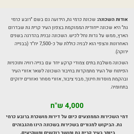
אודות השכונה:
שכונת כרמי גת, הידועה גם בשם "רובע כרמי
גת" היא שכונה ייחודית הממוקמת בצפון העיר קרית גת שבדרום
הארץ, ממש על גדות נחל לכיש. השכונה נבנית בהדרגה בשנים
האחרונות והצפי הוא לבניה כוללת של כ-7,500 יח"ד (בבנייה
ירוקה).
השכונה משלבת בתים צמודי קרקע יחד עם בנייה רוויה ותוכניות
הפיתוח של העיר מתמקדות בחיבור השכונה לשאר אזורי העיר
ובהקמת מוסדות חינוך, מבני ציבור, אזורי מסחר ואזורים ירוקים
בתחומיה.
4,000 ש"ח
דמי השכירות הממוצעים כיום על דירות מושכרת ברובע כרמי
גת. הביקוש למגורים בשכירות בשכונה הינו מהגבוהים
ביותר בעיר קרית גת ומושך רוכשים ומשקיעים.