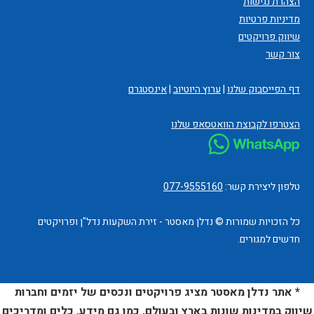
הצהרת נגישות
מדיניות פרטיות
שיווק פרויקטים
צור קשר
דף הפייסבוק שלנו
|
ערוץ היוטיוב
|
אינסטגרם
הצטרפו לקבוצת הוואטסאפ שלנו
טלפון ליצירת קשר:
077-9555160
כל הזכויות שמורות © נדלן מאסטר - זירת השקעות נדל"ן ופרויקטים
חדשים למגורים.
* אתר נדלן מאסטר מציג פרויקטים ונכסים של יזמים וחברות
שיווק במדינות שונות בארץ ובעולם, כמו גם מידע, כלים ומדריכים