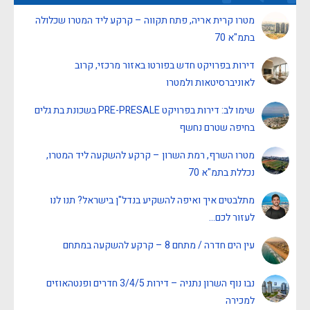
מטרו קרית אריה, פתח תקווה – קרקע ליד המטרו שכלולה
בתמ"א 70
דירות בפרויקט חדש בפורטו באזור מרכזי, קרוב
לאוניברסיטאות ולמטרו
שימו לב: דירות בפרויקט PRE-PRESALE בשכונת בת גלים
בחיפה שטרם נחשף
מטרו השרף, רמת השרון – קרקע להשקעה ליד המטרו,
נכללת בתמ"א 70
מתלבטים איך ואיפה להשקיע בנדל"ן בישראל? תנו לנו
לעזור לכם…
עין הים חדרה / מתחם 8 – קרקע להשקעה במתחם
נבו נוף השרון נתניה – דירות 3/4/5 חדרים ופנטהאוזים
למכירה