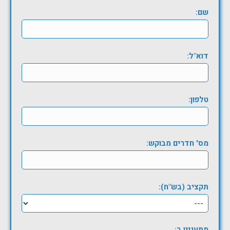
שם:
דוא"ל:
טלפון:
מס' חדרים מבוקש:
תקציב (בש"ח):
מתעניין ב: