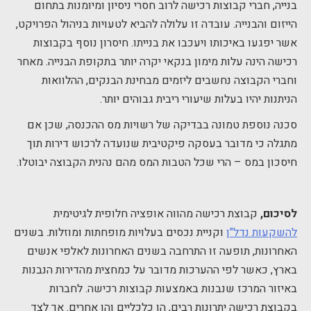
בנייה, חברי קבוצות רכישה לרוב חסרי ניסיון ומיומנות בתחום
הייזום והבנייה. עובדה זו עלולה להביא לטעויות בניהול הפרויקט,
אשר יפגעו באיכותו ויעכבו את בנייתו. חיסרון נוסף בקבוצות
רכישה הינה עלות מימון בנקאי יקרה יותר בתקופת הבנייה. מאחר
וחברי הקבוצה נחשבים ליזמים מבחינת הבנקים, ההלוואות
הניתנות יהיו בעלות שיעורי ריבית גבוהים יותר.
סכנה נוספת טמונה בבדיקה של רשויות מס ההכנסה, שכן אם
מתגלה כי מדובר בעסקה פיקטיבית שנועדה לרכוש דירות תוך
חיסכון במס – הרי שכל הטבות המס מהם נהנית הקבוצה יבוטלו.
לסיכום,
קבוצת רכישה מהווה אופציה חלופית לגיטימית
להשקעות נדל"ן
וקניית נכסים בעלויות מופחתות ומוזלות. בשנים
האחרונות, תופעה זו התרחבה בשנים האחרונות לאלפי אנשים
בארץ, כאשר לפי ההערכות מדובר על כמחצית מהדירות הנבנות
באיזור המרכז שנבנות באמצעות קבוצות רכישה. לחברות
בקבוצת רכישה יתרונות רבים, הן כלכליים והן אחרים. אך לצד