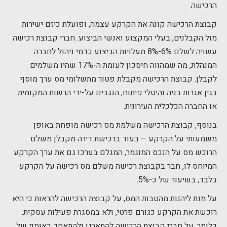
הרכישה.
קבוצת הרכישה קונה את הקרקע עצמה, ופועלת כיזם ישירות
מול הקבלנים, בעלי המקצוע ואנשי הביצוע. חברי קבוצת רכישה
עשויה לשלם 6%-8% מעלויות הביצוע כדמי ניהול לחברה
המנהלת, מה שמהווה חיסכון לעומת ה-17% שהיו משלמים
לקבלן. קבוצת הרכישה מקבלת פטור מתשלומי מס ערך מוסף
בגין אגרות בניה והיטלי פיתוח, הנגבים על-ידי הרשות המקומית
או החברה הכלכלית העירונית.
בנוסף, קבוצת הרכישה משלמת מס רכישה מופחת באופן
משמעותי על הקרקע – בעוד ברכישת דירה מקבלן משלם
הרוכש מס על הנכס המוגמר, המגלם בערכו גם את ערך הקרקע
המיוחס לו, חבר בקבוצת רכישה משלם מס רכישה על הקרקע
בלבד, בשיעור של כ-5%.
על מנת ליהנות מהטבות המס, על קבוצת הרכישה להראות כי היא
רוכשת את הקרקע כגורם פרטי, ולא במסגרת פעילות עסקית.
כלומר, על חברי קבוצת הרכישה להתארגן ולהתאחד כאוסף של