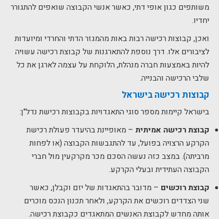
משותפים כגון אופי דתי, כאשר אנשי הקבוצה שואפים להתגורר
יחדיו.
ואכן, קבוצות רכישה רבות באות מהמגזר הדתי והחרדי ומיועדות
לציבורים אלו. דרך נוספת להתארגנות של קבוצת רכישה עשויה
להיות באמצעות חברה מנהלת, הלוקחת על עצמה לארגן את כל
שלבי הרכישה והבנייה.
קבוצות רכישה בישראל
בישראל קיימות מספר סוגי התאגדויות בקבוצות רכישת נדל"ן:
קבוצת רכישה אמיתית
– מאופיינת בהיעדר פעולת רכישת
הקרקע הרצויה בפועל, עד להתגבשות הקבוצה (או לפחות
מרביתה). במצב כזה נעשה הסכם מכר מקרקעין מול חברי
הקבוצה העתידית ובעלי הקרקע.
קבוצת רוכשים
– מדובר בהתאגדות של יזם וקבלן, כאשר
שני הצדדים רוכשים את הקרקע, ולאחר תכנון הנכס מוכרים
אותה מחדש לקבוצת האנשים המתאגדים כקבוצת רכישה.