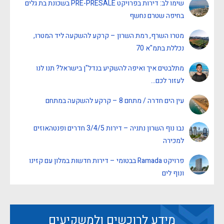
שימו לב: דירות בפרויקט PRE-PRESALE בשכונת בת גלים
בחיפה שטרם נחשף
מטרו השרף, רמת השרון – קרקע להשקעה ליד המטרו,
נכללת בתמ"א 70
מתלבטים איך ואיפה להשקיע בנדל"ן בישראל? תנו לנו
לעזור לכם…
עין הים חדרה / מתחם 8 – קרקע להשקעה במתחם
נבו נוף השרון נתניה – דירות 3/4/5 חדרים ופנטהאוזים
למכירה
פרויקט Ramada בבטומי – דירות חדשות במלון עם קזינו
ונוף לים
מידע לרוכשים ולמשקיעים