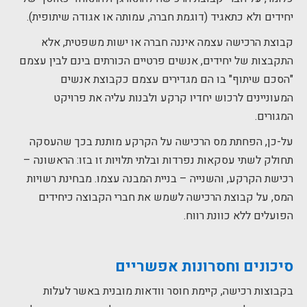
יחידים ולא כתאגיד (דוגמת חברה, עמותה או אגודה שיתופית).
קבוצת הרכישה עצמה איננה חברה או ישות משפטית, אלא
התקבצות של יחידים, אנשים פרטיים הכורתים בינם לבין עצמם
"הסכם שיתוף" בו הם מגדירים עצמם כקבוצת אנשים
המעוניינים לרכוש יחדיו קרקע ולבנות עליה את פרויקט
המגורים.
על-כן, הפחתת מס הרכישה על הקרקע מותנת בכך שהעסקה
תחולק לשתי עסקאות נפרדות ובלתי תלויות זו בזו: הראשונה –
רכישת הקרקע, והשנייה – בניית המבנה עצמו. מבחינת רשויות
המס, על קבוצת הרכישה לשמש את חברי הקבוצה כיחידים
הפועלים ללא כוונת רווח.
סיכונים וחסרונות אפשריים
בקבוצות רכישה, קיימת חוסר וודאות מובנית באשר לעלות