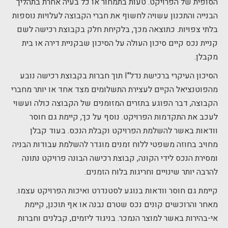
הסופית של הפרויקט. טעות בתמחור או כל בעיה אחרת בתהליך
הבנייה והתכנון עשויה לחשוף את חברי הקבוצה לעלויות נוספות
בלתי צפויות. כתוצאה מכך, בלקיחת חלק בקבוצת רכישה לשם
קניית נכס קיים סיכון העולה על הסיכון שבקניית דירה או בית
מקבלן.
הסיכון העיקרי ברכישת נדל"I תוך חברות בקבוצת רכישה נובע
מהפוטנציאל הקיים לעצירת התשלומים מצד אחד או יותר מחברי
הקבוצה, דבר הפוגע בתזרים המזומנים של הקבוצה כולה ועשוי
לעכב את התקדמות הפרויקט. נוסף על כך, קיימת גם חוסר
וודאות באשר להשלמת הפרויקט וקבלת הנכס. בעוד קבלן
מחויב בחוזה משפטי ללוח זמנים מוגדר להשלמת עבודות הבניה
ומסירת הנכס לידי הקונה, קבוצת רכישה הבונה פרויקט נתונה
להרבה יותר שינויים וחריגות בלוח הזמנים.
קיימת גם חוסר וודאות בנוגע לסטנדרט ואיכות הפרויקט עצמו.
מאחר והרוכשים קונים נכס שטרם נבנה או אף תוכנן, קיימת
אי-בהירות באשר למוצר הנמכר. בניגוד ליזמים, קבלנים וחברות