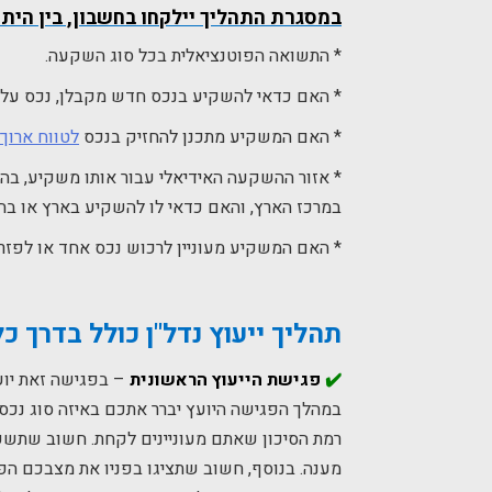
במסגרת התהליך יילקחו בחשבון, בין הית
* התשואה הפוטנציאלית בכל סוג השקעה.
* האם כדאי להשקיע בנכס חדש מקבלן, נכס על הנ
* האם המשקיע מתכנן להחזיק בנכס
לטווח ארוך
* אזור ההשקעה האידיאלי עבור אותו משקיע, ב
במרכז הארץ, והאם כדאי לו להשקיע בארץ או בחו
* האם המשקיע מעוניין לרכוש נכס אחד או לפזר ס
תהליך ייעוץ נדל"ן כולל בדרך 
✔️
פגישת הייעוץ הראשונית
– בפגישה זאת יוע
במהלך הפגישה היועץ יברר אתכם באיזה סוג נכס 
רמת הסיכון שאתם מעוניינים לקחת. חשוב שתשק
מענה. בנוסף, חשוב שתציגו בפניו את מצבכם הפ