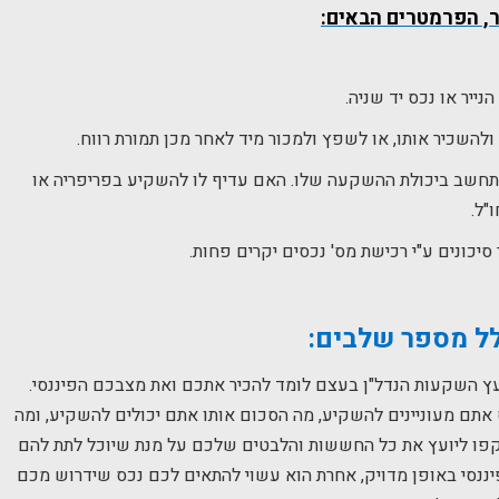
ר, הפרמטרים הבאים:
ייר או נכס יד שניה.
ולהשכיר אותו, או לשפץ ולמכור מיד לאחר מכן תמורת רווח.
התחשב ביכולת ההשקעה שלו. האם עדיף לו להשקיע בפריפריה או
"ל.
יכונים ע"י רכישת מס' נכסים יקרים פחות.
כלל מספר שלבים:
ץ השקעות הנדל"ן בעצם לומד להכיר אתכם ואת מצבכם הפיננסי.
אתם מעוניינים להשקיע, מה הסכום אותו אתם יכולים להשקיע, ומה
פו ליועץ את כל החששות והלבטים שלכם על מנת שיוכל לתת להם
יננסי באופן מדויק, אחרת הוא עשוי להתאים לכם נכס שידרוש מכם