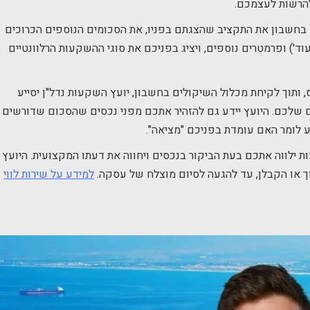
להרשות לעצמכם.
 בחשבון את התקציב שהצגתם בפניו, את הסכומים הנוספים הכרוכים
וד') ופרמטרים נוספים, ויציג בפניכם את סוגי ההשקעות הרלוונטיים
ותוך לקיחת מכלול השיקולים בחשבון, יועץ השקעות נדל"ן יסייע
ם שלכם. היועץ יידע גם להזהיר אתכם מפני נכסים שהסכום שדורשים
ע לומר האם עומדת בפניכם "מציאה".
 ילווה אתכם בעת הביקור בנכסים ויחווה את דעתו המקצועית. היועץ
וך או הקבלן, עד להגעה לסיום מוצלח של עסקה.
למידע על שירות לווי