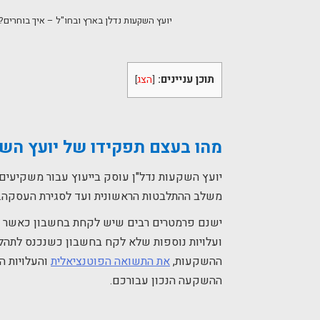
יועץ השקעות נדלן בארץ ובחו"ל – איך בוחרים?
תוכן עניינים:
[
הצג
]
מהו בעצם תפקידו של יועץ השק
יועץ השקעות נדל"ן עוסק בייעוץ עבור משקיעים 
משלב ההתלבטות הראשונית ועד לסגירת העסקה.
ישנם פרמטרים רבים שיש לקחת בחשבון כאשר מש
ועלויות נוספות שלא לקח בחשבון כשנכנס לתהליך 
ההשקעות,
את התשואה הפוטנציאלית
והעלויות ה
ההשקעה הנכון עבורכם.