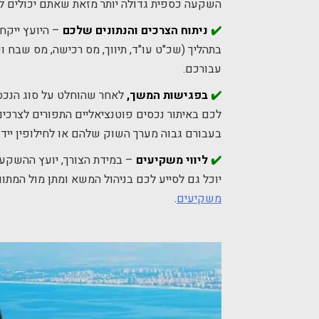
השקעה כספית גדולה יותר מזאת שאתם יכולים 
✔️
ניתוח הצרכים והנתונים שלכם
– היועץ ייקח
בתהליך (שכ"ט עו"ד, תיווך, מס רכישה, מס שבח וע
עבורכם.
✔️
בפגישות המשך,
לאחר שהוחלט על סוג הנכס, 
לכם באיתור נכסים פוטנציאליים התפורים לצרכי
בעבורם גבוה מערך השוק שלהם או לחילופין ייד
✔️
ליווי משקיעים
– במידת הצורך, יועץ ההשקעות
יוכל גם לסייע לכם בניהול המשא ומתן מול המתו
משקיעים
.