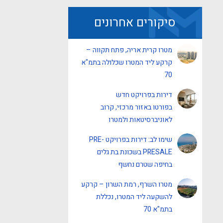
סיקורים אחרונים
מטרו קרית אריה, פתח תקווה –
קרקע ליד המטרו שכלולה בתמ"א
70
דירות בפרויקט חדש
בפורטו באזור מרכזי, קרוב
לאוניברסיטאות ולמטרו
שימו לב: דירות בפרויקט PRE-
PRESALE בשכונת בת גלים
בחיפה שטרם נחשף
מטרו השרף, רמת השרון – קרקע
להשקעה ליד המטרו, נכללת
בתמ"א 70