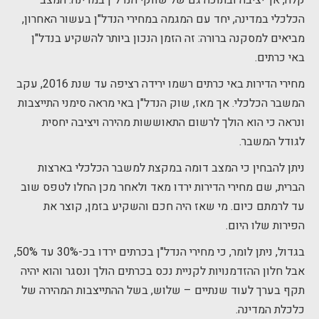
קלה, אך יציבה ובתוכה גם של שווקי הנדל"ן במדינה. המצב
הכלכלי במדינה, יחד עם המגמה במחירי הנדל"ן בעשור האחרון,
מביאים למסקנה ברורה: זה הזמן הנכון ביותר להשקיע בנדל"ן
באי כרתים.
מחירי הדירות באי כרתים רשמו ירידה רציפה עד שנת 2016, עקב
המשבר הכלכלי. אך מאז, שוק הנדל"ן באי מראה סימני התייצבות
ונראה כי הוא הולך לרשום התאוששות מהירה ויציבה יחסית
לגודל המשבר.
ניתן להבחין כי המצב דומה במקצת למשבר הכלכלי בארצות
הברית, שם מחירי הדירות ירדו מאד ולאחר מכן החלו לטפס שוב
עד לרמתם כיום. מי שאז היה חכם והשקיע בזמן, קוצר את
הפירות שלו היום.
בגדול, ניתן לומר, כי מחירי הנדל"ן בכרתים ירדו בכ-30% עד 50%,
אבל חלון ההזדמנויות לקניית נכס בכרתים הולך ונסגר והוא יהיה
תקף בערך לעוד שנתיים – שלוש, בשל ההתייצבות המהירה של
כלכלת המדינה.