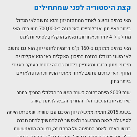
קצת היסטוריה לפני שמתחילים
האי כרתים נחשב לאחד ממחוזות יוון והוא נחשב לאי הגדול
ביותר מאיי יוון. אוכלוסייית האי מונה כ-700,000 תושבים. האי
מחולק ל-4 יחידות אזוריות: חאניה, הרקליון, לסיטי ורת'ימנו.
האי כרתים ממוקם כ-160 ק"מ דרומית לחופי יוון. הוא גם נחשב
לאי השני בגודלו במזרח התיכון. האקלים באי הוא אקלים ים
תיכוני, מתון ברובו ומאופיין בלחות גבוהה יחסית בעיקר באזורי
החוף. האי כרתים נחשב לאחד מאתרי התיירות הפופולאריים
ביותר ביוון.
שנת 2009 הייתה זכורה כשנת המשבר הכלכלי החריף ביותר
שידעה יוון. המשבר הלך והחריף והביא למיתון קשה.
בשנת 2015 חתמה ממשלת יוון הסכם עם נושיה, שמטרתו הייתה
לסייע לה לצאת מהמשבר ולאפשר לה להמשיך להיות חברה
בגוש האירו. לאחר החתימה על הסכם זה, נרשמה התאוששות