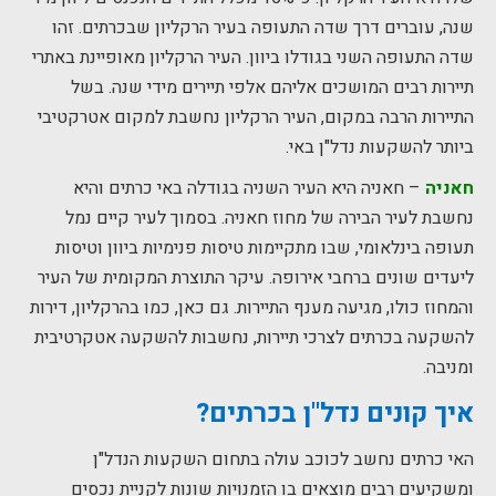
שנה, עוברים דרך שדה התעופה בעיר הרקליון שבכרתים. זהו
שדה התעופה השני בגודלו ביוון. העיר הרקליון מאופיינת באתרי
תיירות רבים המושכים אליהם אלפי תיירים מידי שנה. בשל
התיירות הרבה במקום, העיר הרקליון נחשבת למקום אטרקטיבי
ביותר להשקעות נדל"ן באי.
חאניה
– חאניה היא העיר השניה בגודלה באי כרתים והיא
נחשבת לעיר הבירה של מחוז חאניה. בסמוך לעיר קיים נמל
תעופה בינלאומי, שבו מתקיימות טיסות פנימיות ביוון וטיסות
ליעדים שונים ברחבי אירופה. עיקר התוצרת המקומית של העיר
והמחוז כולו, מגיעה מענף התיירות. גם כאן, כמו בהרקליון, דירות
להשקעה בכרתים לצרכי תיירות, נחשבות להשקעה אטקרטיבית
ומניבה.
איך קונים נדל"ן בכרתים?
האי כרתים נחשב לכוכב עולה בתחום השקעות הנדל"ן
ומשקיעים רבים מוצאים בו הזמנויות שונות לקניית נכסים