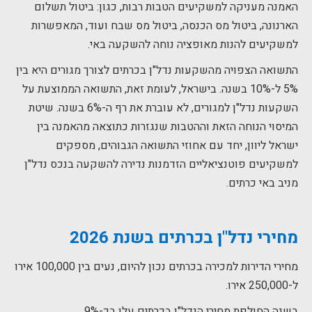
האמנה מעניקה למשקיעים הטבות רבות, כגון: ביטול תשלום
הארנונה, ביטול מס הכנסה, ביטול מס שבח ועוד, המאפשרות
למשקיעים להנות מאופציה נוחה להשקעה באי.
התשואה הצפויה מהשקעות נדל"ן בכרתים לצורך מגורים היא בין
5% ל-10% בשנה. בישראל, לעומת זאת, התשואה הממוצעת על
השקעות נדל"ן למגורים, לא עוברת את רף ה-6% בשנה. שיטת
המיסוי הנוחה הזאת וההטבות שנגזרות כתוצאה מהאמנה בין
ישראל ליוון, יחד עם אחוזי התשואה הגבוהים, מספקים
למשקיעים פוטנציאליים הזדמנות נדירה להשקעה בנכס נדל"ן
מניב באי כרתים.
מחירי נדל"ן בכרתים בשנת 2026
מחירי הדירות למכירה בכרתים נכון להיום, נעים בין 100,000 אירו
ל-250,000 אירו.
בשנה החולפת מחירי הנדל"ן בכרתים עלו בכ-9%.