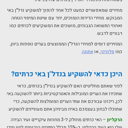
מחירים שמאפשרים כמעט לכל אחד להפוך למשקיע נדל"ן באי
המבוקש. מחירי הדירות הנמוכים, יחד עם שיטת המיסוי הנוחה
ואחוזי התשואה הגבוהים, מושכים את המשקיעים לכרתים כמו
דבורים לדבש.
המחירים דומים למחירי הנדל"ן הממוצעים בערים נוספות ביוון,
כמו
סלוניקי
, או
אתונה
.
היכן כדאי להשקיע בנדל"ן באי כרתים?
לפני שאתם מחליטים האם להשקיע בנדל"ן בכרתים, כדאי
שתכירו את הערים המובילות והאטרקטיביות ביותר להשקעה באי.
לכן, ריכזנו עבורכם את שתי הערים המומלצות להשקעה, כדי
שתוכלו לבחון בעצמכם באיזו מביניהן אתם מעוניינים להשקיע.
הרקליון
– האי כרתים מחולק ל-3 מחוזות עיקריים ועיר הבירה
שלו היא העיר הרקליון. כ-15% מכלל התיירים הנכנסים ליוון מידי