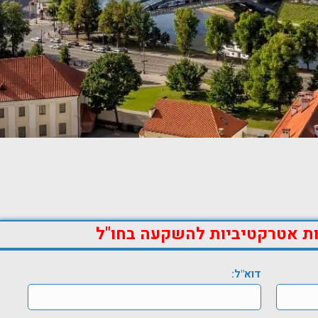
ות אטרקטיביות להשקעה בחו"ל
דוא"ל: