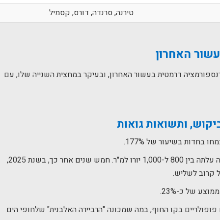
טירנה, סרנדה, דורס, קסמיל
עשור האחרון
נספורמציה דרמטית בעשור האחרון, ובעיקר במחצית השנייה שלו, עם
ביקוש, ותשואות גואות
 בחדות בשיעור של 177%.
להמחשה: בשנת 2020 דירה ממוצעת בבירה טירניה עלתה בין 800 ל-1,000 יורו למ"ר. חמש שנים אחר כך, בשנת 2025,
צע של כ-23%.
פולריים בקו החוף, במה שמכונה "הרביירה האלבנית" שלחופי הים