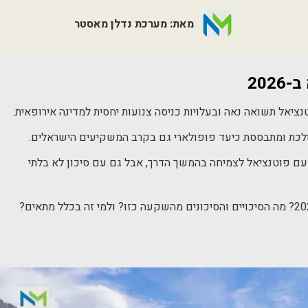
מאת: מערכת נדלן מאסטר
202
אל תשואה נאה ובעלויות כניסה צנועות יחסית למדינה אירופאית.
ולכת ומתבססת כיעד פופולארי גם בקרב המשקיעים הישראלים.
ניה נחשבת לשוק עולה (emerging market), עם פוטנציאל לצמיחה בהמשך הדרך, אבל גם עם סיכון לא בלתי
אז האם כדאי להשקיע בנדל"ן באלבניה בשנת 2026? מה הסיכויים והסיכונים מהשקעה כזו? ולמי זה בכלל מתאים?