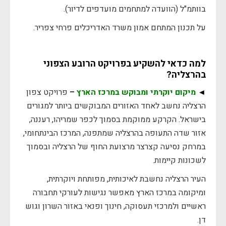
בוותמ"ל (הוועדה למתחמים מועדפים לדיור).
על תכנון המתחם אמון משרד האדריכלים פרחי צפריר.
למה כדאי להשקיע בפרויקט הרובע הצפוני
בהרצליה?
◄
מיקום יוקרתי ומבוקש במרכז הארץ
–
פרויקט צפון
הרצליה נחשב לאחד האזורים המבוקשים ביותר למגורים
בישראל. הקרקע ממוקמת בסמוך לכפר שמריהו, רעננה,
אזור שדה התעופה בהרצליה שמתפנה, המרכז הבינתחומי,
במרחק נסיעה קצרצר מרצועת החוף של הרצליה ובסמוך
לשכונות קיימות.
העיר הרצליה נחשבת לאיכותית, מפותחת ויוקרתית,
ומיקומה במרכז הארץ מאפשר נגישות לעורקי תחבורה
ראשיים ולמרכזי תעסוקה, חינוך ופנאי באזור השרון וגוש
דן.