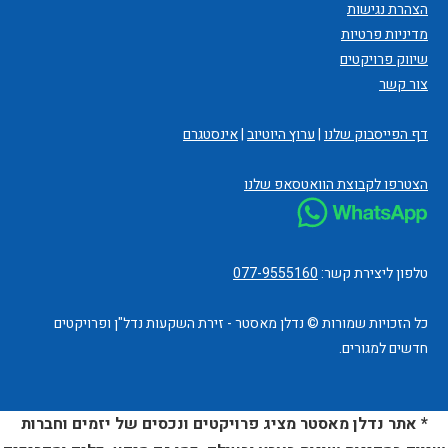
הצהרת נגישות
מדיניות פרטיות
שיווק פרויקטים
צור קשר
דף הפייסבוק שלנו
|
ערוץ היוטיוב
|
אינסטגרם
הצטרפו לקבוצת הוואטסאפ שלנו
טלפון ליצירת קשר:
077-9555160
כל הזכויות שמורות © נדלן מאסטר - זירת השקעות נדל"ן ופרויקטים
חדשים למגורים.
* אתר נדלן מאסטר מציג פרויקטים ונכסים של יזמים וחברות