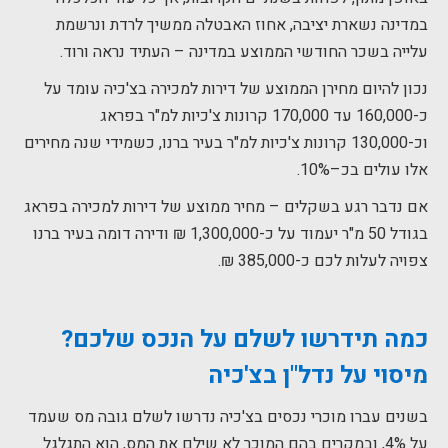
במדינה נשארת יציבה, אחוז האבטלה ממשיך לרדת ונרשמת
עלייה בשכר החודשי הממוצע במדינה – העתיד נראה ורוד.
נכון להיום מחירן הממוצע של דירות למכירה בצ'כיה עומד על
כ-160,000 עד 170,000 קרונות צ'כיות למ"ר בפראג
וכ-130,000 קרונות צ'כיות למ"ר בעיר ברנו, כשמידי שנה מחירים
אלו עולים בכ–10%.
אם נדבר רגע בשקלים – מחיר ממוצע של דירות למכירה בפראג
בגודל 50 מ"ר יעמוד על כ-1,300,000 ₪ ודירה דומה בעיר ברנו
צפויה לעלות לכם כ-385,000 ₪.
כמה תידרשו לשלם על הנכס שלכם
?
מיסוי על
נדל
"
ן
בצ
'
כיה
בשנים עברו מוכרי נכסים בצ'כיה נדרשו לשלם גובה מס שעמד
על 4%, ובמקרים בהם המוכר לא שילם את המס, הוא התגלגל