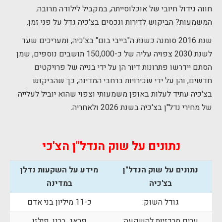
חווה גידול חיובי של אוכלוסייתה, במקביל לילודה מרובה.
המשמעות? הביקוש לדירות ונכסים בצ'כיה גדל על פני זמן.
שנת 2016 סומנה כשנת ה"בייבי בום" בצ'כיה, ומעריכים שעד
לשנת 2030 צפויה עליה של כ-150,000 תושבים נוספים, שמן
הסתם יידרשו פתרונות דיור הן על ידי בנייה של פרויקטים
חדשים, והן על ידי שכירויות ברחבי המדינה, כך שהביקוש
בצ'כיה עתיד לעלות באופן משמעותי וצפוי שהוא יוביל לעלייה
של מחירי נדל"ן בצ'כיה בשנת 2026 ולאחריה.
נתונים על שוק הנדל"ן הצ'כי
נתונים על שוק הנדל"ן
מידע על השקעות נדלן
בצ'כיה
במדינה
גודל השוק:
כ-11 מיליון בני אדם
ערים מרכזיות להשקעה:
פראג, ברנו, פילזן