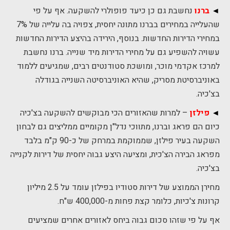
◄
ברנו
נחשבת גם כן כיעד פופולרי להשקעה. אף על פי
שהעלייה במחירים בברנו מתונה יחסית, צפויה בה עלייה של 7%
במחירי הדירות החדשות. בנוסף, הירידה בהיצע הדירות החדשות
עשויה להשפיע גם על מחירי הדירות מיד שנייה. ברנו נחשבת
למרכז אקדמי מוכר, ומושכת סטודנטים רבים, שמגיעים ללמוד
באוניברסיטת מסריק, שהיא האוניברסיטה השנייה בגודלה
בצ'כיה.
◄
פילזן
– למרות שהאזורים הכי מבוקשים להשקעה בצ'כיה
כיום הם פראג וברנו, מתווכי נדל"ן מקומיים ממליצים גם לבחון
השקעה בעיר
פילזן
, שממוקמת במרחק של כ-90 ק"מ בלבד
מפראג הבירה הצ'כית, ומציעה היצע גבוה יחסית של דירות לקנייה
בצ'כיה.
מחירן הממוצע של דירות סטודיו בפילזן עומד על 2.5 מיליון
קרונות צ'כיות, כלומר קצת פחות מ-400,000 ש"ח.
אף על פי שזהו סכום גבוה ביחס לאזורים אחרים שמציעים