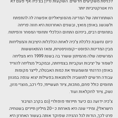
לכניסת משקיעים חדשים. השקעות נדלן בצ'כיה אף פעם לא
היו אטרקטיביות יותר.
השתחררותה של המדינה מהסוציאליזם אפשרה לה להתפתח
ולשגשג באופן מואץ, ובשנים האחרונות היא חווה פריחה
בתחומים רבים, ביניהם התחום הכלכלי ותחומי המסחר והפיתוח.
כיום נחשבת כלכלת צ'כיה לאחת הכלכלות היציבות והמצליחות
מבין המדינות הפוסט–קומוניסטיות, ומאז ההתאוששות
המרשימה שלה מהמיתון ששרר בה בשנת 1999 היא מצליחה
לשמור על יציבות ועקביות בצמיחתה, ובמקביל מצליחה להוריד
באופן הדרגתי ומשמעותי את כמות האבטלה, לייצר מקומות
עבודה חדשים לתושביה ולהתגאות בפעילות יצוא ענפה במגוון
תחומים כולל פחם, מתכות, ציוד תעשייתי, כלי רכב, מוצרי מזון,
נשק, ציוד לחקלאות ועוד.
צ'כיה ידועה גם כיעד תיירותי פופולרי (גם בקרב הציבור
הישראלי), ומידי שנה היא מארחת כ–20 מיליון תיירים בשטחיה.
פרט לכך, הודות לגל ההגירה שפוקד אותה בעשור האחרון היא