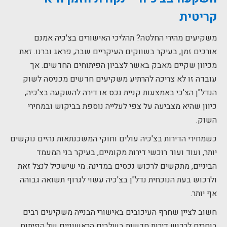
קריטית
משקיעים מהירי החלטה? תהליכי האישורים בצ'כיה אמנם
אורכים זמן, בעיקר בשווקים העיקריים שבה, פראג וברנו. זאת
מכיוון שקיים מאבק באשר לצביון הפיתוחים החדשים. אך
עובדה זו לא צריכה להרתיע משקיעים חדשים מכניסה לשוק
הנדל"ן הצ'כי באמצעות קניית נכס או דירה להשקעה בצ'כיה,
כיוון שהיא מצביעה על צפי לעלייה נוספת בביקוש ובמחירי
השוק.
כשמחירי הדירות בצ'כיה עולים וחוקי המשכנתאות נהיים נוקשים
יותר, ועוד ועוד רוכשי דירות מקומיים, בעיקר בני המעמד
הביניים, מתקשים לרכוש נכסים במדינה. מי שישכיל לנצל זאת
ולרכוש בעת הנוכחית נדל"ן בצ'כיה עשוי לגרוף תשואה גבוהה
אף יותר.
חשוב לציין שחרף העיכובים באישורי הבנייה משקיעים רבים
בוחרים לרכוש דירות חדשות בשלבים הראשוניים של הפיתוח,