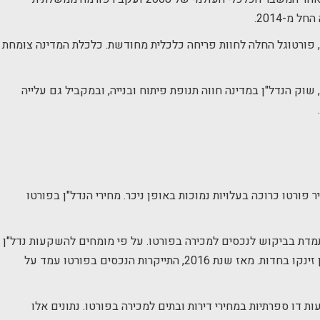
מ-2014.
לאחר מכן, משנת 2017 ועד היום, פורטוגל החלה לחוות פריחה כלכלית מחודשת. כלכלת המדינה צומחת
ק הנדל"ן במדינה חווה תנופת פיתוח ובנייה, ובמקביל גם עלייה
פורטו כרוכה בעלויות נמוכות באופן ניכר. מחירי הנדל"ן בפורטו
תמדת בביקוש לנכסים למכירה בפורטו. על פי מומחים להשקעות נדל"ן
בינלאומיות, מחירי הדיור בפורטוגל בעשור האחרון זינקו בחדות. מאז שנת 2016, התייקרות הנכסים בפורטו עמד על
עות דו ספרתיות במחירי דירות ובתים למכירה בפורטו. נתונים אלו