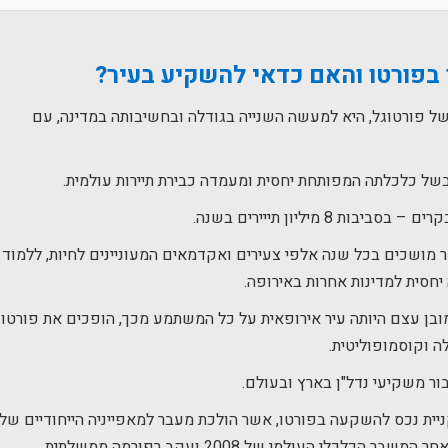
בפורטו והאם כדאי להשקיע בעיר?
של פורטוגל, היא למעשה השנייה בגודלה ובחשיבותה במדינה, עם
 בשל כלכלתה המפותחת יחסית ומעמדה כבירת תיירות עולמית.
 מיליון תייירים בשנה.
 מושכים בכל שנה אלפי צעירים ואקדמאים המעוניינים לחיות, ללמוד
יחסית למדינות אחרות באירופה.
ובן עצם היותה עיר אירופאית על כל המשתמע מכך, הופכים את פורטו
ה וקוסמופוליטית.
ור משקיעי נדל"ן בארץ ובעולם.
יית נכס להשקעה בפורטו, אשר הולכת מעבר למאפייניה הייחודיים של
העיר וטמונה באופן רחב יותר בכלכלת פורטוגל. לאחר המשבר הכלכלי העולמי של 2008 ועקב רפורמה ממשלתית