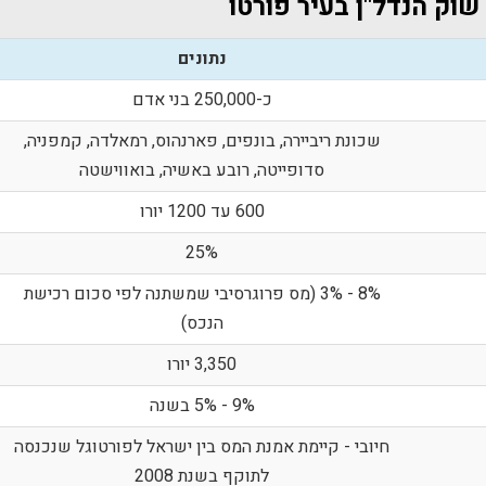
שוק הנדל"ן בעיר פורטו
נתונים
כ-250,000 בני אדם
שכונת ריביירה, בונפים, פארנהוס, רמאלדה, קמפניה,
סדופייטה, רובע באשיה, בואווישטה
600 עד 1200 יורו
25%
8% - 3% (מס פרוגרסיבי שמשתנה לפי סכום רכישת
הנכס)
3,350 יורו
9% - 5% בשנה
חיובי - קיימת אמנת המס בין ישראל לפורטוגל שנכנסה
לתוקף בשנת 2008