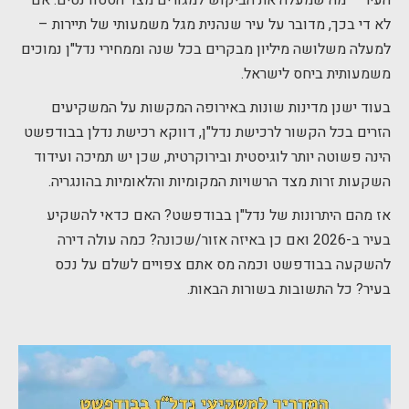
העיר – מה שמעלה את הביקוש למגורים מצד הסטודנטים. אם
לא די בכך, מדובר על עיר שנהנית מגל משמעותי של תיירות –
למעלה משלושה מיליון מבקרים בכל שנה וממחירי נדל"ן נמוכים
משמעותית ביחס לישראל.
בעוד ישנן מדינות שונות באירופה המקשות על המשקיעים
הזרים בכל הקשור לרכישת נדל"ן, דווקא רכישת נדלן בבודפשט
הינה פשוטה יותר לוגיסטית ובירוקרטית, שכן יש תמיכה ועידוד
השקעות זרות מצד הרשויות המקומיות והלאומיות בהונגריה.
אז מהם היתרונות של נדל"ן בבודפשט? האם כדאי להשקיע
בעיר ב-2026 ואם כן באיזה אזור/שכונה? כמה עולה דירה
להשקעה בבודפשט וכמה מס אתם צפויים לשלם על נכס
בעיר? כל התשובות בשורות הבאות.