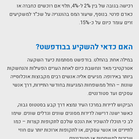
רכישה בגובה של בין 2% ל-4%, תלוי אם רוכשים כחברה או
כאדם פרטי. בנוסף, שיעור המס בהונגריה על שכ"ד למשקיעים
זרים עומד כיום על כ-15%.
האם כדאי להשקיע בבודפשט?
במילה אחת: בהחלט. בודפשט מסתמנת כיעד השקעה
אטרקטיבי מאד ונחשבת כיום לאחת הערים הפעילות והנחשקות
ביותר באירופה. מגיעים אליה אנשים רבים מקבוצות אוכלוסייה
שונות – החל ממשפחות המגיעות בחודשי התיירות, דרך אנשי
עסקים ועד סטודנטים.
הביקוש לדירות במרכז העיר נמצא דרך קבע בסטטוס גבוה,
כאשר ישנה דרישה לדירות מסוגים שונים וגדלים שונים. שימו
לב כי תוכלו להשכיר את הנכס שלכם לתקופות קצרות – כמו
לתיירים או אנשי עסקים, או לתקופות ארוכות יותר עם חוזי
שכירות למשפחות או סטודנטים.