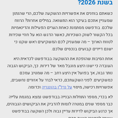
בשנת 2026?
כשאתם בוחנים את אפשרויות ההשקעה שלכם, הרי שהנתון
שמעניין אתכם בעיקר הוא התשואה. במילים אחרות? הרווח
שלכם. בודפשט מסתמנת כאחת הערים הפעילות והדינאמיות
בכל הקשור לשוק השכירות, כאשר הדגש הוא על חוזי שכירות
לטווח הארוך – מה שמעניק לכם המשקיעים ראש שקט כי
ישנם דיירים קבועים בנכסים שלכם.
אחת הסיבות שהופכת את ההשקעה בבודפשט לכדאית היא
העובדה כי ישנו היצע מוגבל מאד של דירות. כך, הביקוש הגבוה
נותר גבוה, אך בפועל אין היצע רחב – מה שמטיב עמכם
כמשקיעים. לפני השקעתכם, כדאי לברר על אזורים נחשבים,
אפשרויות רכישה, מיסוי
על נדל"ן בהונגריה
וכדומה.
לא בכדי, מספר התחלות הבנייה בבודפשט נמצא במגמת עלייה
כבר מספר שנים במטרה לנסות להדביק את הביקושים הגבוהים,
אך כרגע הביקוש לדירות עדיין גבוה ולכן השקעה בבודפשט