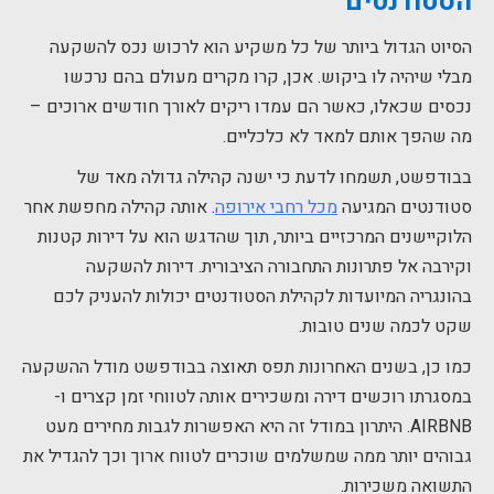
הסטודנטים
הסיוט הגדול ביותר של כל משקיע הוא לרכוש נכס להשקעה
מבלי שיהיה לו ביקוש. אכן, קרו מקרים מעולם בהם נרכשו
נכסים שכאלו, כאשר הם עמדו ריקים לאורך חודשים ארוכים –
מה שהפך אותם למאד לא כלכליים.
בבודפשט, תשמחו לדעת כי ישנה קהילה גדולה מאד של
סטודנטים המגיעה
מכל רחבי אירופה
. אותה קהילה מחפשת אחר
הלוקיישנים המרכזיים ביותר, תוך שהדגש הוא על דירות קטנות
וקירבה אל פתרונות התחבורה הציבורית. דירות להשקעה
בהונגריה המיועדות לקהילת הסטודנטים יכולות להעניק לכם
שקט לכמה שנים טובות.
כמו כן, בשנים האחרונות תפס תאוצה בבודפשט מודל ההשקעה
במסגרתו רוכשים דירה ומשכירים אותה לטווחי זמן קצרים ו-
AIRBNB. היתרון במודל זה היא האפשרות לגבות מחירים מעט
גבוהים יותר ממה שמשלמים שוכרים לטווח ארוך וכך להגדיל את
התשואה משכירות.