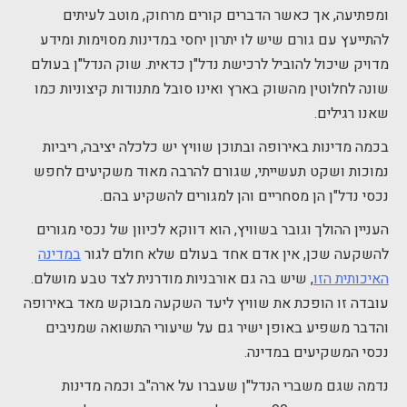
ומפתיעה, אך כאשר הדברים קורים מרחוק, מוטב לעיתים
להתייעץ עם גורם שיש לו יתרון יחסי במדינות מסוימות ומידע
מדויק שיכול להוביל לרכישת נדל"ן כדאית. שוק הנדל"ן בעולם
שונה לחלוטין מהשוק בארץ ואינו סובל מתנודות קיצוניות כמו
שאנו רגילים.
בכמה מדינות באירופה ובתוכן שוויץ יש כלכלה יציבה, ריביות
נמוכות ושקט תעשייתי, שגורם להרבה מאוד משקיעים לחפש
נכסי נדל"ן הן מסחריים והן למגורים להשקיע בהם.
העניין ההולך וגובר בשוויץ, הוא דווקא לכיוון של נכסי מגורים
להשקעה שכן, אין אדם אחד בעולם שלא חולם לגור
במדינה
האיכותית הזו
, שיש בה גם אורבניות מודרנית לצד טבע מושלם.
עובדה זו הופכת את שוויץ ליעד השקעה מבוקש מאד באירופה
והדבר משפיע באופן ישיר גם על שיעורי התשואה שמניבים
נכסי המשקיעים במדינה.
נדמה שגם משברי הנדל"ן שעברו על ארה"ב וכמה מדינות