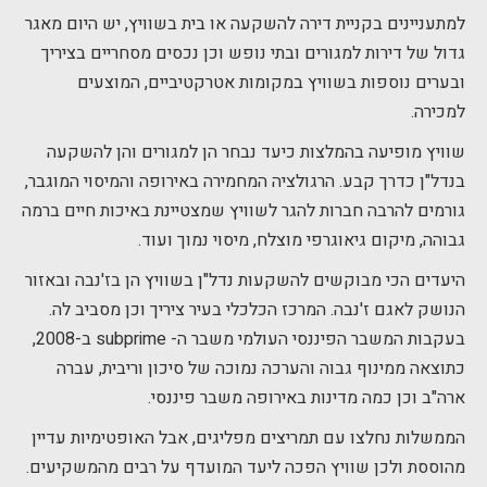
למתעניינים בקניית דירה להשקעה או בית בשוויץ, יש היום מאגר
גדול של דירות למגורים ובתי נופש וכן נכסים מסחריים בציריך
ובערים נוספות בשוויץ במקומות אטרקטיביים, המוצעים
למכירה.
שוויץ מופיעה בהמלצות כיעד נבחר הן למגורים והן להשקעה
בנדל"ן כדרך קבע. הרגולציה המחמירה באירופה והמיסוי המוגבר,
גורמים להרבה חברות להגר לשוויץ שמצטיינת באיכות חיים ברמה
גבוהה, מיקום גיאוגרפי מוצלח, מיסוי נמוך ועוד.
היעדים הכי מבוקשים להשקעות נדל"ן בשוויץ הן בז'נבה ובאזור
הנושק לאגם ז'נבה. המרכז הכלכלי בעיר ציריך וכן מסביב לה.
בעקבות המשבר הפיננסי העולמי משבר ה- subprime ב-2008,
כתוצאה ממינוף גבוה והערכה נמוכה של סיכון וריבית, עברה
ארה"ב וכן כמה מדינות באירופה משבר פיננסי.
הממשלות נחלצו עם תמריצים מפליגים, אבל האופטימיות עדיין
מהוססת ולכן שוויץ הפכה ליעד המועדף על רבים מהמשקיעים.