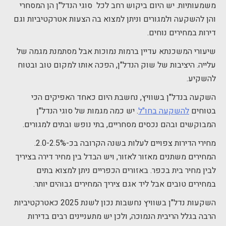
משמעותיות. יש היום ביקוש רחב לכל סוגי הנדל"ן הן המסחרי
והן להשקעה ולמגורים וניתן למצוא בה הצעות אטרקטיביות וגם
דירות במחירים נוחים.
שיעורי המשכנתא עדיין ברמות נמוכות אבל מסתמנת מגמה של
עלייה. היציבות של שוק הנדל"ן, הפכה אותו למקום טוב ובטוח
להשקיע.
השקעה בנדל"ן בשוויץ, נחשבת היום כאחד האפיקים הכי
בטוחים
להשקעה בחו"ל
. יש כמה מגמות של סוגי הנדל"ן
המבוקשים ובהם נכסים מסחריים, בתי נופש ובתים למגורים.
מחירי הדירות צפויים לעלות בשנה הקרובה בכ-2.0-2.5%.
המחירים משתנים מאזור לאזור, ויש הבדל בין מחיר דירה בציריך
לבין מחיר בית בכפר. באזורים הכפריים ניתן למצוא בתים
במחירים טובים אבל ליד אגם ציריך המחירים גבוהים יותר.
השקעות נדל"ן בשוויץ נחשבות נכון לשנת 2025 כאטרקטיביות
הרבה בגלל הריבית הנמוכה, ולכן יש מתעניינים רבים בדירות