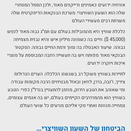
אזרחיה ידועים כאמינים ודייקנים מאוד, ולכן הסמל המסחרי
שלה הוא השעון השוויצרי. מערכת הבנקאות הדיסקרטית שלה
משרתת רבים מעשירי העולם.
כלכלת שוויץ היא מהמובילות בעולם עם תמ"ג גבוה מאוד לנפש
(45,000 $). חיים בה כשמונה מיליון איש והיא נבנית מצמיחה
גבוהה. שיעור האבטלה בה נמוך ורמת החיים גבוהה. הסקטור
הבנקאי מאוד מפותח ויש בה תעשייה רחבה המבוססת על מוצרי
איכות ויוקרה ידועים.
לתיירות בשוויץ משקל רב בשגשוג הכלכלה. הערים הגדולות
ציריך, ז'נבה, בררן, לוזאן ובאזל מבטיחים הרבה מקומות עבודה
ומי שאוהב את הטבע הירוק, מוזמן להתעניין בנדל"ן כפרי. הטבע
בשוויץ הוא מהמרהיבים הקיימים בעולם, יש בה אגמים עצומים,
צמחייה מגוונת ואתרי סקי אליהם מגיעים כל שועי העולם.
הביטחון של השעון השוויצרי…