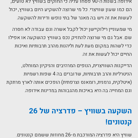
אירופה בשנות ה-90 פסחו עליה כי החוקים בשוויץ לא טועים,
הם כמו שעון שוויצרי. כל מי שרוצה להשקיע היום בשוויץ, יכול
לעשות את זה ויש בה מאגר של בתי נופש ודירות להשקעה.
מי שמעוניין רילוקיישן יכול לקבל אשרה וגם עבודה לא חסרה
שם. אבל גם מי שרוצה להחזיק נכס בשוויץ כהשקעה או אפילו
כדי לשהות במקום מעת לעת וליהנות מהרב תרבותיות ואיכות
החיים יכול לעשות את זה.
הדייקנות השוויצרית, הנופים המרהיבים והניקיון המוחלט,
הניטרליות והרב תרבותיות, שדוברים בה 4 שפות רשמיות
(איטלקית, גרמנית, רומאנס וצרפתית) הופכים אותה לארץ מרתקת
וגם המחייה בה היא באיכות מהגבוהות במדינות אירופה.
השקעה בשוויץ – פדרציה של 26
קנטונים!
שוויץ היא פדרציה המורכבת מ-26 מחוזות ששמם קנטונים.