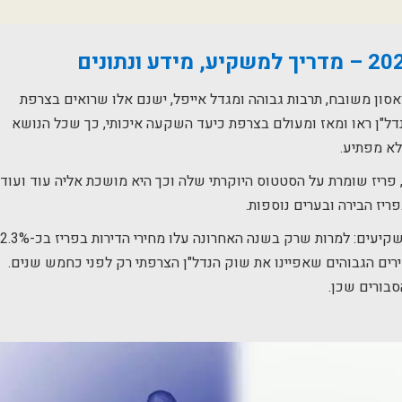
אסון משובח, תרבות גבוהה ומגדל אייפל, ישנם אלו שרואים בצרפת
 נדל"ן ראו ומאז ומעולם בצרפת כיעד השקעה איכותי, כך שכל הנושא
לא מפתיע.
 פריז שומרת על הסטטוס היוקרתי שלה וכך היא מושכת אליה עוד ועוד
ז הבירה ובערים נוספות.
המדיניות של הנשיא מקרון תורמת במידה רבה למשקיעים: למרות שרק בשנה האחרונה עלו מחירי הדירות בפריז בכ-2.3%
ם למחירים הגבוהים שאפיינו את שוק הנדל"ן הצרפתי רק לפני כחמש שנים.
בורים שכן.