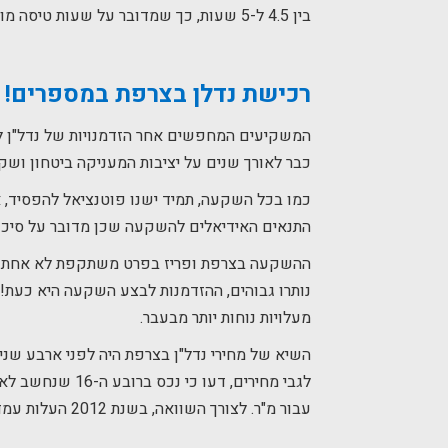
בין 4.5 ל-5 שעות, כך שמדובר על שעות טיסה מועטות הלוקחות אתכם אל יעד ההשקעה שלכם.
רכישת נדלן
בצרפת
במספרים!
המשקיעים המחפשים אחר הזדמנויות של נדל"ן ל
כבר לאורך שנים על יציבות המעניקה ביטחון וש
כמו בכל השקעה, תמיד ישנו פוטנציאל להפסיד, א
התנאים האידיאלים להשקעה שכן מדובר על סיכוי
ההשקעה בצרפת ופריז בפרט משתקפת לא אחת כמא
נותרו גבוהים, ההזדמנות לבצע השקעה היא כעת! ה
מעלויות נוחות יותר מבעבר.
השיא של מחירי נדל"ן בצרפת היה לפני ארבע שנ
עבור מ"ר. לצורך השוואה, בשנת 2012 העלות עמדה על כ-13 אלף יורו למ"ר.