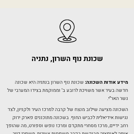
שכונת נוף השרון, נתניה
מידע אודות השכונה:
שכונת נוף השרון בנתניה היא שכונה
חדשה בעיר אשר משויכת לרובע ב' וממוקמת בצידו המערבי של
גשר האר"י.
השכונה מציעה שילוב מנצח של קרבה למרכז העיר ולקניון, לצד
נגישות אידיאלית לכביש החוף. בשכונה מתוכננים פארק ירוק
רחב ידיים, מרכז מסחרי מתקדם ומרכז נופש וספורט, מה שהופך
אותה לאופציה מבוקשת בקרב משפחות צעירות, משפרי דיור