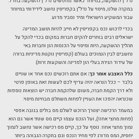
נדל"ן להשקעה, במיוחד כאשר מחפשים נדל"ן להשקעה בחו"ל.
במקרה שלנו, מיסוי על נדל"ן בקפריסין נחשב לידידותי במיוחד
עבור המשקיע הישראלי ומיד נסביר מדוע.
בכדי לרכוש נכס בקפריסין לא חייב להיות תושב המדינה.
ישראלים רבים בוחרים להקים חברות במקום בכדי להקל על
תהליך ההשקעה, היות ומיסוי על הכנסות הון וחברות באי
נחשבים לבין הנמוכים בעולם (קפריסין נוקטת מדיניות ברורה
של עידוד הגירת בעלי הון למדינה והשקעות זרות).
כלל האצבע אומר כך:
אם אתם רוכשים נכס אחד או שניים
בלבד – ככל הנראה יהיה עדיף לכם לעשות זאת באופן פרטי
ולא דרך הקמת חברה, משום שלהקמת חברה יש הוצאות נוספות
שכנראה יהפכו את העניין לפחות משתלם מבחינת מיסוי.
במעמד הרכישה יצטרך הרוכש לשלם מס בולים בגובה אפסי
(פחות מחצי אחוז), ועל הנכס עצמו קיים מס שנתי אשר גם הוא
נמוך מחצי אחוז. נוסף על כך, קיים מס רכישה אשר נחשב לנמוך
יחסית, המס מדורג לפי מחיר הנכס וגם בתקרה הגבוהה ביותר