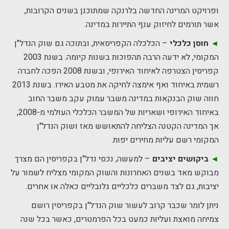
ופרויקט המרינה החדשה בלרנקה שמתוכנן בשנים הקרובות,
אשר תורמים לחיזוק ענף התיירות במדינה.
◄
חוסן כלכלי
– הכלכלה הקפריסאית, ובתוכה גם שוק הנדל"ן
המקומי, לא ידעה הרבה תהפוכות בשנות קיומה. בשנת 2003
קפריסין הצטרפה לאיחוד האירופי, ובשנת 2008 הפכה לחברה
רשמית באיחוד ואף אימצה לחיקה את מטבע האירו. בשנת 2013
חווה שוק הבנקאות במדינה משבר עמוק עקב משבר החוב
באיחוד האירופי ושאריות של המשבר הכלכלי העולמי מ-2008,
אך המדינה הקטנה הצליחה להתאושש מאז ושוק הנדל"ן
המקומי רשם עליות מחירים יפות.
◄
ביקושים יציבים
– למעשה, נכסי נדל"ן בקפריסין הם מצרך
מבוקש מאד בשנים האחרונות והשוק המקומי מצליח לשמור על
יציבות, גם לצד משברים כלכליים גלובליים כאלה או אחרים.
ניתן לומר שכבר קרוב לעשור שוק הנדל"ן בקפריסין רושם
צמיחה מואצת ועליות כמעט בכל הפרמטרים, כאשר בכל שנה