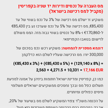
מס העברה על נכסים ודירות יד שניה בקפריסין
(מקביל למס רכישה בישראל)
משקיע זר ישלם מס רכישה של 3% על נכס בשווי של עד
€85,430, מס רכישה של 5% על נכס שערכו נע בין €85,430
ל-€170,860 ו-8% על נכסים בשווי גבוה מזה. המס משולם
לרישום בטאבו הקפריסאי.
דוגמא מספרית להמחשה:
משקיע רכש נכס בסכום של
300,000 יורו. מס הרכישה שעליו לשלם הוא כדלקמן:
(€85,430 x 3%) + (€85,430 x 5%) + (129,140 x 8%) =
2,563 + 4,271.5 + 10,331 =
17,166 EUR
כמו כן, קפריסין ומדינת ישראל חתומות ביניהן על אמנה למניעת
תשלום כפל מס ובכך נחסכים ממשקיעים ישראלים תשלומי
מיסים כפולים ומיותרים.
על הכנסה משכ"ד צפוי המשקיע לשלם מס בשיעור של 20%,
אך רק במקרים בהם ההכנסה השנתית משכירות היא מעל