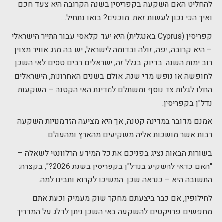
להחליט האם השקעה בקפריסין בשנה הקרובה היא צעד חכם
ואיך הכי נכון לעשות זאת. מוכנים? בואו נתחיל…
קפריסין (Cyprus באנגלית) היא יעד קלאסי עבור התייר הישראלי
– היא קרובה, יפה, זולה ובדומה לישראל, יש בה מזג אוויר מצוין
רוב ימות השנה. בדיוק בגלל זה, ישראלים רבים טסים לאי השכן
לחופשה או נופש מדי שנה. אולם בשנים האחרונות, הישראלים
החלו לגלות צד נוסף ומשתלם למדינת האי הקטנה – השקעות
נדל"ן בקפריסין.
אמנם מדובר במדינה קטנה, אך היא מציעה הזדמנויות השקעה
רבות אשר מושכות אליה משקיעים מהארץ ומהעולם.
בשורות הבאות נציג בפניכם את כל המידע הרלוונטי לשאלה –
"האם כדאי להשקיע בנדל"ן בקפריסין בשנת 2026?", בקצרה:
התשובה היא – כנראה שכן. המשיכו לקרוא ותבינו למה.
לחילופין, אם כבר ביצעתם מחקר שוק מעמיק וכעת אתם
מחפשים פרויקטים להשקעה באי השכן ניתן לדלג על המדריך