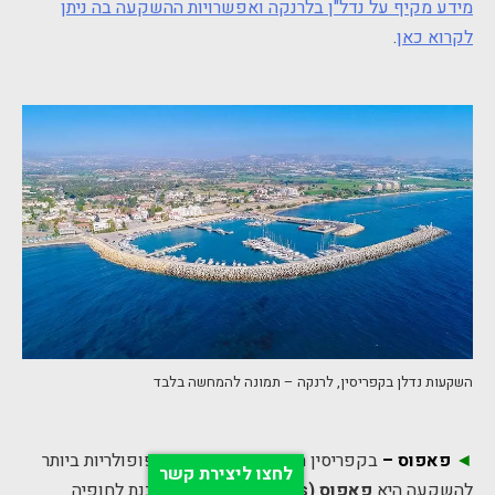
מידע מקיף על נדל"ן בלרנקה ואפשרויות ההשקעה בה ניתן
לקרוא כאן
.
השקעות נדלן בקפריסין, לרנקה – תמונה להמחשה בלבד
◄
פאפוס –
בקפריסין היוונית, אחת הערים הפופולריות ביותר
לחצו ליצירת קשר
להשקעה היא
פאפוס (Paphos)
. פאפוס שוכנת לחופיה