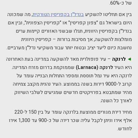
של כ-60%.
בין אם תחליטו להשקיע
בנדל"ן בקפריסין הטורקית
, מה שמכונה
היום בישראל גם "צפון קפריסין" או "קפריסין הצפונית", ובין אם
בנדל"ן בקפריסין היוונית, תגלו שבשני האזורים קיימות ערים
מומלצות להשקעה, אך מסיבות ברורות – קפריסין היוונית
נחשבת כיום ליעד יציב ובטוח יותר עבור משקיעי נדל"ן מערביים.
◄
לרנקה
– עיר פופולרית מאד להשקעה במדינה בעת האחרונה
היא העיר
לרנקה (Larnaca)
שממוקמת בדרום מזרח המדינה.
לרנקה היא עיר נמל תוססת ומספר התחלות הבנייה עומד על
קרוב ל-9000 דירות בשנה בממוצע. העיר נהנית מקצב צמיחה
מהיר שמתבטא בפרויקטים חדשים שמגיעים לשלבי השיווק
לאורך כל השנה.
מחיר דירת מגורים ממוצעת בלרנקה עומד על בין 150 ל-220
אלף אירו וניתן לקבל עליה שכר דירה של כ-900 עד 1,300 אירו
לחודש.