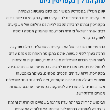
שוק הנדל"ן בקפריסין כיום
שוק הנדל"ן בקפריסין ממשיך גם כיום בשגשוג וצמיחה.
משקיעים זרים ממשיכים להשקיע בשוק המקומי ורכישת דירות
בקפריסין ובתים למכירה הפכה להיות גם נחלתם של משקיעים
רבים אזרחי ישראל ואזרחי רוסיה, מה שהעניק תנופה נוספת
לשוק המקומי.
ההתעניינות הגוברת של המשקיעים הישראלים בפלח שוק זה
החלה בערך לפני כעשור, אולם בתקופה האחרונה אנחנו עדים
ליותר ויותר חברות ישראליות אשר יוזמות, משווקות ומוציאות
לפועל פרויקטים עם דירות למכירה בקפריסין או בתים למכירה
בקפריסין, וילות על הים ונכסים נוספים, בעיקר באמצעות
שיתופי פעולה עם חברות מקומיות, זאת לצד עוד ועוד ישראלים
אשר בוחרים לרכוש דירה להשקעה בקפריסין או נכס למטרות
מגורים ורילוקיישן.
הביקוש לדירות במדינה עלה מדרגה בשנתיים האחרונות ומגמה
זו צפויה להתחזק בהסתכלות קדימה. האוכלוסיה המקומית