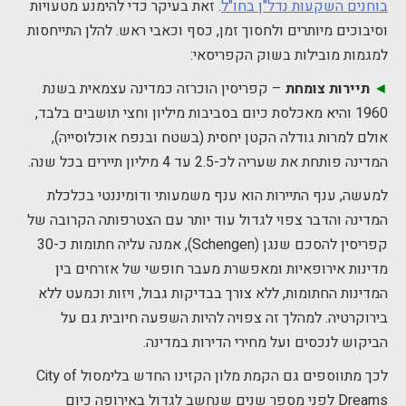
בוחנים השקעות נדל"ן בחו"ל
. זאת בעיקר כדי להימנע מטעויות
וסיבוכים מיותרים ולחסוך זמן, כסף וכאבי ראש. להלן התייחסות
למגמות מובילות בשוק הקפריסאי:
◄
תיירות צומחת
– קפריסין הוכרזה כמדינה עצמאית בשנת
1960 והיא מאכלסת כיום בסביבות מיליון וחצי תושבים בלבד,
אולם למרות גודלה הקטן יחסית (בשטח ובנפח אוכלוסייה),
המדינה פותחת את שעריה לכ-2.5 עד 4 מיליון תיירים בכל שנה.
למעשה, ענף התיירות הוא ענף משמעותי ודומיננטי בכלכלת
המדינה והדבר צפוי לגדול עוד יותר עם הצטרפותה הקרובה של
קפריסין להסכם שנגן (Schengen), אמנה עליה חתומות כ-30
מדינות אירופאיות ומאפשרת מעבר חופשי של אזרחים בין
המדינות החתומות, ללא צורך בבדיקות גבול, ויזות וכמעט ללא
בירוקרטיה. למהלך זה צפויה להיות השפעה חיובית גם על
הביקוש לנכסים ועל מחירי הדירות במדינה.
לכך מתווספים גם הקמת מלון הקזינו החדש בלימסול City of
Dreams לפני מספר שנים שנחשב לגדול באירופה כיום