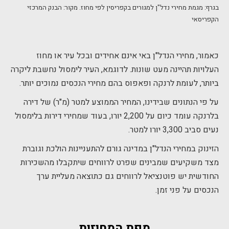
בגרף: מגמת מחירי נדל"ן למגורים בקפריסין לפי מחוז. מקור: הבנק המרכזי
הקפריסאי
כאמור, מחירי הנדל"ן באי אינם אחידים ובכל עיר או מחוז
העלויות תהיינה מעט שונות. לדוגמא, העיר לימסול נחשבת ליקרה
ביותר, לעומת לרנקה ופאפוס בהם מחירי הנכסים נמוכים יותר.
על פי הנתונים שבידינו, המחיר הממוצע למטר (מ"ר) של דירה
בלרנקה עומד כיום על 2,200 יורו, בעוד שמחירי דירות בלימסול
נעים סביב 3,300 יורו למטר.
הזינוק במחירי הנדל"ן במדינה גורם להתעניינות הולכת וגוברת
מצד משקיעים שמבינים שפרט לרווחים שיתקבלו מהשכירות
החודשית יש פוטנציאל לרווחים גם כתוצאה מעליית ערך
הנכסים על פני זמן.
מפת המחוזות