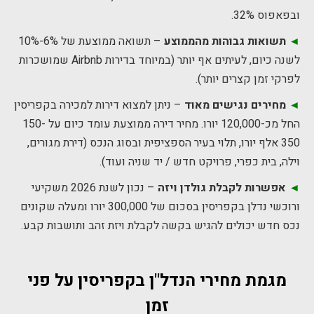
ובפאפוס 32%.
◄
תשואות גבוהות מהממוצע
– תשואה ממוצעת של 6%-10%
לשנה כיום, לעיתים אף יותר (במיוחד בדירות Airbnb שמושכרות
לפרקי זמן קצרים יותר).
◄
מחירים נגישים מאוד
– ניתן למצוא דירות למכירה בקפריסין
החל מכ-120,000 יורו. מחיר דירה ממוצעת עומד כיום על 150-
350 אלף יורו, תלוי בעיר הספציפית ובסוג הנכס (דירת מגורים,
וילה, בית כפרי, פרויקט חדש / יד שניה ועוד).
◄
אפשרות לקבלת גולדן ויזה
– נכון לשנת 2026 משקיעי
ורוכשי נדלן בקפריסין בסכום של 300,000 יורו ומעלה שקונים
נכס חדש יכולים להגיש בקשה לקבלת ויזת זהב ותושבות קבע.
מגמת מחירי הנדל"ן בקפריסין על פני
זמן