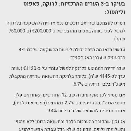
בעיקר ב-3 הערים המרכזיות: לרנקה, פאפוס
ולימסול:
דמיינו לעצמכם שהייתם רוכשים נכס או דירה להשקעה בלרנקה
למשל לפני כשנה בסכום ממוצע של כ-€200,000 (כ-750,000
שקל).
עכשיו תראו מה הייתה יכולה לעשות ההשקעה שלכם ב-4
הרבעונים שעברו מאז הקנייה:
שכר הדירה הממוצע בלרנקה למשל עומד על כ-€1120 (שווה
ערך לכ-4145 ש"ח), כלומר בלרנקה התשואה שהייתה מתקבלת
משכ"ד בלבד הייתה כ-6.7%.
אם נוסיף לכך את העובדה שב-12 החודשים האחרונים עלו
מחירי הנדל"ן בקפריסין בכ-2.7% בממוצע (בניכוי אינפלציה),
אנחנו מגיעים לתשואה של בסביבות 9.4%.
אז נכון שמדובר בהערכות בלבד ובתשואה ברוטו ללא מיסוי
ותשלומים נלווים, ונכון גם שלא בכל עסקה אפשר להגיע