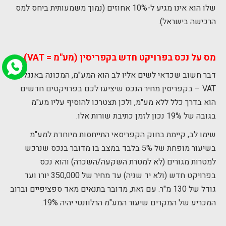
שלו הוא אינו מגיע ל-10% אחוזים (נמוך משמעותית ביחס למס
הרכישה בישראל).
מס על נכס בפרויקט חדש בקפריסין (מע"מ = VAT)
דבר חשוב שכדאי לשים אליו לב הוא המע"מ, המכונה באנגלית
VAT – בקפריסין מחיר הנכס שיציעו לכם בפרויקטים חדשים
הוא בדרך כלל ללא מע"מ, ולכן תצטרכו להוסיף עליו מע"מ
בגובה של 19% נכון לזמן כתיבת שורות אלו.
שימו לב, קיימת בחוק הקפריסאי התייחסות מיוחדת למע"מ
בשיעור מופחת של 5% בלבד במצב בו מדובר בנכס שנרכש
למטרות מגורים (לא למטרת השקעה/השכרה) והוא נכס
בפרויקט חדש (ולא יד שניה) עד מחיר של 350,000 יורו ועד
גודל של 130 מ"ר. עם זאת, מדובר בתנאים מאד ספציפיים וברוב
המכריע של המקרים שיעור המע"מ הרלוונטי יהיה 19%.