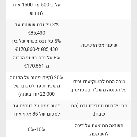
על כ-500 עד 1500 אירו
לחודש
3% על נכס ששוויו עד
€85,430
5% על נכס בשווי של בין
שיעור מס הרכישה:
€85,430 ל-€170,860
8% על נכס בשווי הגבוה
מ-€170,861
20% (קיים פטור על הכנסה
גובה המס למשקיעים זרים
משכירות עד לסכום של
על הכנסה משכ"ד בקפריסין:
22,000 יורו בשנה)
מס על רווח ממכירת נכס (מס
פטור ממס על רווחים עד
שבח):
לסכום של 85 אלף אירו
תשואה ממוצעת על דירה
10%-6%
להשקעה: