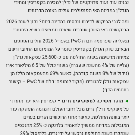
נבנים עוד ועוד פרויקטים של נדלן למכירה בקפריסין ומחירי
הנדל"ן במדינת האי הפופולרית עולים בצורה הדרגתית.
ומה לגבי הביקוש לדירות ונכסים במדינה כיום? נכון לשנת 2026
הביקושים באי השכן שוברים שיאים ונמצאים בשיא היסטורי.
מאנליזה שפרסמה חברת PwC באפריל 2026 עולים הנתונים
הבאים: שוק הנדלן בקפריסין שומר על המומנטום החיובי ורשם
צמיחה מרשימה בשנה החולפת עם כ-25,600 עסקאות נדל"ן
(עלייה של 4% מהשנה שעברה) בשווי כולל של 6.5 מיליארד אירו
(גידול של 8% משנה קודמת), כאשר 69% מהעסקאות הללו הן
עסקאות נדלן למגורים. (מקור לנתונים: דו"ח של PwC – קישור
בתחתית הדף).
◄
מוקד משיכה למשקיעים זרים
– קפריסין היא יעד מועדף
על משקיעי נדל"ן זרים מכל רחבי העולם והמגמה התחזקה עוד
יותר בשנה החולפת, כאשר אחוז הרוכשים הזרים בערים
המובילות במדינה ממשיך להאמיר: בלרנקה כ-25% מהנכסים
שנמכרו בשנה החולפת נרכשו על ידי זרים, בלימסול 29%