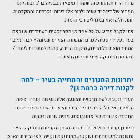
מחיר הדירות החדשות שעודן נמצאות בבנייה בר"ג גבוה יותר
ממחיר של דירה יד שניה ולרוב אלו דירות יוקרתיות ומתקדמות
יותר, חלקן אף במגדלים רבי קומות.
ניתן לקבל מידע על כל אחד מן הפרויקטים העתידיים שנבנים
בעיר, על ידי פנייה לגורם המשווק. המידע שמומלץ לברר מלבד
המחיר הוא גודל הדירה, מיקום הדירה, קרבה למוסדות לימוד /
מקומות תעסוקה וצירי תחבורה ראשיים.
יתרונות המגורים והמחייה בעיר – למה
לקנות דירה ברמת גן?
העיר נחשבת לעיר מרכזית וההגעה אליה נגישה ונוחה. יציאה
מרמת גן אל כל אחת מערי המרכז והלאה פשוטה למדי, ישנה
תחבורה ציבורית של אוטובוסים, מונית שרות ורכבות.
רמת גן קרובה לתל אביב ויש בה מגוון מקומות תעסוקה. העיר
נחשבת למשפחתית ושקטה, מתוחזקת ונקייה ולפי הדירוג הארצי