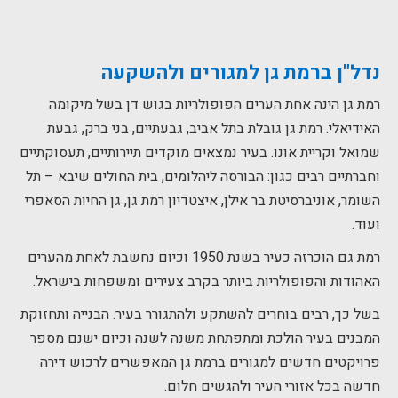
נדל"ן ברמת גן למגורים ולהשקעה
רמת גן הינה אחת הערים הפופולריות בגוש דן בשל מיקומה
האידיאלי. רמת גן גובלת בתל אביב, גבעתיים, בני ברק, גבעת
שמואל וקריית אונו. בעיר נמצאים מוקדים תיירותיים, תעסוקתיים
וחברתיים רבים כגון: הבורסה ליהלומים, בית החולים שיבא – תל
השומר, אוניברסיטת בר אילן, איצטדיון רמת גן, גן החיות הסאפרי
ועוד.
רמת גם הוכרזה כעיר בשנת 1950 וכיום נחשבת לאחת מהערים
האהודות והפופולריות ביותר בקרב צעירים ומשפחות בישראל.
בשל כך, רבים בוחרים להשתקע ולהתגורר בעיר. הבנייה ותחזוקת
המבנים בעיר הולכת ומתפתחת משנה לשנה וכיום ישנם מספר
פרויקטים חדשים למגורים ברמת גן המאפשרים לרכוש דירה
חדשה בכל אזורי העיר ולהגשים חלום.