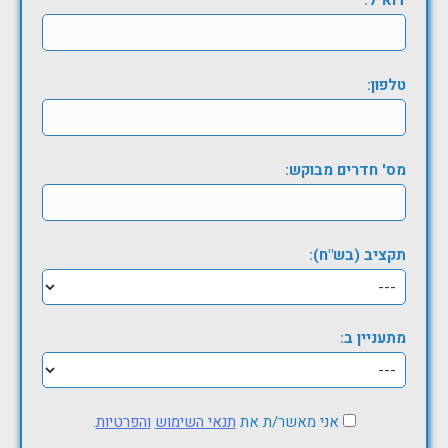
דוא"ל:
טלפון:
מס' חדרים מבוקש:
תקציב (בש"ח):
מתעניין ב:
אני מאשר/ת את
תנאי השימוש
והפרטיות
.