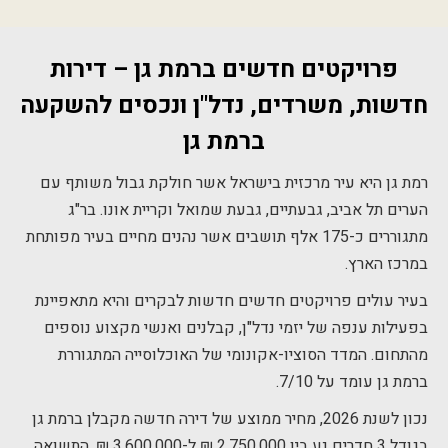
פרויקטים חדשים ברמת גן – דירות
חדשות, משרדים, נדל"ן ונכסים להשקעה
ברמת גן
רמת גן היא עיר מרכזית בישראל אשר חולקת גבול משותף עם
הערים תל אביב, גבעתיים, גבעת שמואל וקריית אונו. בר"ג
מתגוררים כ-175 אלף תושבים אשר נהנים מחיים בעיר מפותחת
במרכז הארץ.
בעיר עולים פרויקטים חדשים חדשות לבקרים והיא מתאפיינת
בפעילות ענפה של יזמי נדל"ן, קבלנים ואנשי מקצוע נוספים
מהתחום. המדד הסוציו-אקונומי של האוכלוסייה המתגוררת
ברמת גן עומד על 7/10.
נכון לשנת 2026, מחיר ממוצע של דירה חדשה מקבלן ברמת גן
בגודל 3 חדרים נע בין 2,750,000 ₪ ל-3,600,000 ₪. התשואה