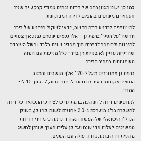
כמו כן, ישנו מגוון רחב של דירות ובתים צמודי קרקע יד שניה
והמחירים משתנים בהתאם לדירה המבוקשת.
למעוניינים לרכוש דירה חדשה, כדאי לשקול חיפוש של דירה
חדשה "על הנייר" ברמת גן – אלו נכסים שטרם נבנו, אך צפויים
להיבנות ולהימסר לדיירים תוך מספר שנים בלבד ובשל העובדה
שהדירות עדיין לא בנויות הן בדרך כלל מגיעות עם הנחה
משמעותית במחיר הדירה.
ברמת גן מתגוררים מעל ל-170 אלף תושבים והמצב
הסוציו-אקונומי בעיר זו נחשב לבינוני-גבוה, 7 מתוך 10 לפי
המדד.
למחפשים דירה להשקעה ברמת גן יש לציין כי התשואה על דירה
להשכרה בר"ג מוערכת ב-2.8 אחוזים לשנה. כמו כן, בשוק
הנדל"ן הישראלי של העשור האחרון נדמה כי מחירי הדירות
ממשיכים לעלות מדי שנה ועל כן עליית הערך שניתן להשיג
מקניית דירה ברמת גן רק עולה עם השנים.