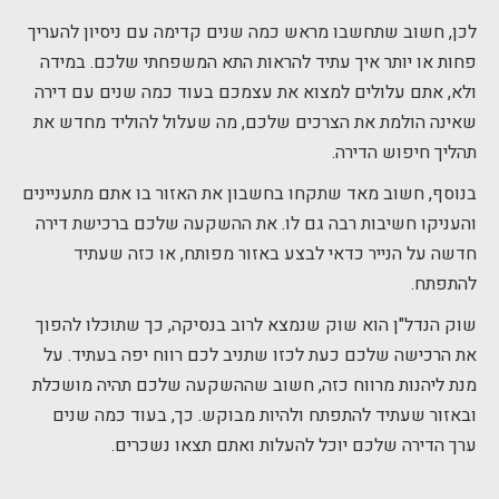
לכן, חשוב שתחשבו מראש כמה שנים קדימה עם ניסיון להעריך
פחות או יותר איך עתיד להראות התא המשפחתי שלכם. במידה
ולא, אתם עלולים למצוא את עצמכם בעוד כמה שנים עם דירה
שאינה הולמת את הצרכים שלכם, מה שעלול להוליד מחדש את
תהליך חיפוש הדירה.
בנוסף, חשוב מאד שתקחו בחשבון את האזור בו אתם מתעניינים
והעניקו חשיבות רבה גם לו. את ההשקעה שלכם ברכישת דירה
חדשה על הנייר כדאי לבצע באזור מפותח, או כזה שעתיד
להתפתח.
שוק הנדל"ן הוא שוק שנמצא לרוב בנסיקה, כך שתוכלו להפוך
את הרכישה שלכם כעת לכזו שתניב לכם רווח יפה בעתיד. על
מנת ליהנות מרווח כזה, חשוב שההשקעה שלכם תהיה מושכלת
ובאזור שעתיד להתפתח ולהיות מבוקש. כך, בעוד כמה שנים
ערך הדירה שלכם יוכל להעלות ואתם תצאו נשכרים.