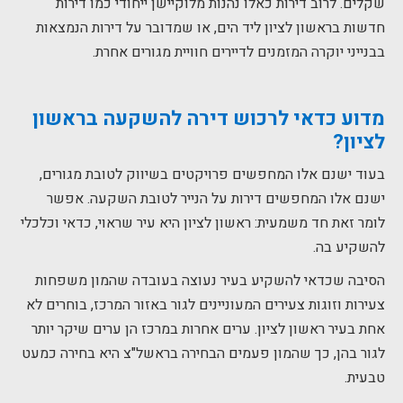
שקלים. לרוב דירות כאלו נהנות מלוקיישן ייחודי כמו דירות
חדשות בראשון לציון ליד הים, או שמדובר על דירות הנמצאות
בבנייני יוקרה המזמנים לדיירים חוויית מגורים אחרת.
מדוע כדאי לרכוש דירה להשקעה בראשון
לציון?
בעוד ישנם אלו המחפשים פרויקטים בשיווק לטובת מגורים,
ישנם אלו המחפשים דירות על הנייר לטובת השקעה. אפשר
לומר זאת חד משמעית: ראשון לציון היא עיר שראוי, כדאי וכלכלי
להשקיע בה.
הסיבה שכדאי להשקיע בעיר נעוצה בעובדה שהמון משפחות
צעירות וזוגות צעירים המעוניינים לגור באזור המרכז, בוחרים לא
אחת בעיר ראשון לציון. ערים אחרות במרכז הן ערים שיקר יותר
לגור בהן, כך שהמון פעמים הבחירה בראשל"צ היא בחירה כמעט
טבעית.