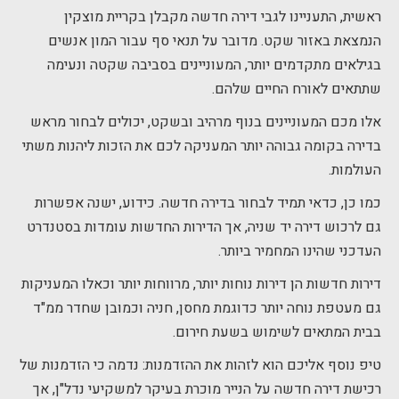
ראשית, התעניינו לגבי דירה חדשה מקבלן בקריית מוצקין
הנמצאת באזור שקט. מדובר על תנאי סף עבור המון אנשים
בגילאים מתקדמים יותר, המעוניינים בסביבה שקטה ונעימה
שתתאים לאורח החיים שלהם.
אלו מכם המעוניינים בנוף מרהיב ובשקט, יכולים לבחור מראש
בדירה בקומה גבוהה יותר המעניקה לכם את הזכות ליהנות משתי
העולמות.
כמו כן, כדאי תמיד לבחור בדירה חדשה. כידוע, ישנה אפשרות
גם לרכוש דירה יד שניה, אך הדירות החדשות עומדות בסטנדרט
העדכני שהינו המחמיר ביותר.
דירות חדשות הן דירות נוחות יותר, מרווחות יותר וכאלו המעניקות
גם מעטפת נוחה יותר כדוגמת מחסן, חניה וכמובן שחדר ממ"ד
בבית המתאים לשימוש בשעת חירום.
טיפ נוסף אליכם הוא לזהות את ההזדמנות: נדמה כי הזדמנות של
רכישת דירה חדשה על הנייר מוכרת בעיקר למשקיעי נדל"ן, אך