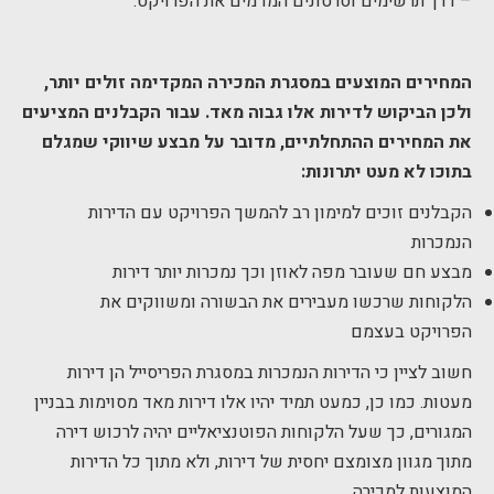
– דרך תרשימים וסרטונים המדמים את הפרויקט.
המחירים המוצעים במסגרת המכירה המקדימה זולים יותר,
ולכן הביקוש לדירות אלו גבוה מאד. עבור הקבלנים המציעים
את המחירים ההתחלתיים, מדובר על מבצע שיווקי שמגלם
בתוכו לא מעט יתרונות:
הקבלנים זוכים למימון רב להמשך הפרויקט עם הדירות
הנמכרות
מבצע חם שעובר מפה לאוזן וכך נמכרות יותר דירות
הלקוחות שרכשו מעבירים את הבשורה ומשווקים את
הפרויקט בעצמם
חשוב לציין כי הדירות הנמכרות במסגרת הפריסייל הן דירות
מעטות. כמו כן, כמעט תמיד יהיו אלו דירות מאד מסוימות בבניין
המגורים, כך שעל הלקוחות הפוטנציאליים יהיה לרכוש דירה
מתוך מגוון מצומצם יחסית של דירות, ולא מתוך כל הדירות
המוצעות למכירה.