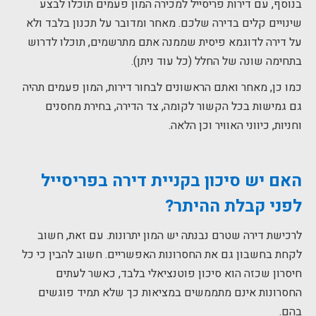
בנוסף, עם דירות פריסייל למכירה המון פעמים תוכלו לבצע
שינויים קלים בדירה שלכם. מאחר ומדובר על תכנון בלבד ולא
על דירה לדוגמא פיסית שממנה אתם מתרשמים, תוכלו לדרוש
בתחימה שונה של החלל (כל עוד ניתן).
כמו כן, מאחר ואתם הראשונים לבחור דירות, המון פעמים תהיה
גם גמישות בכל הקשור לקומה, צד הדירה, בחירת מחסנים
וחניות, כיווני האוויר וכן הלאה.
האם יש סיכון בקניית דירה בפריסייל
לפני קבלת ההיתר
?
לרכישת דירה שטרם נבנתה יש המון יתרונות. עם זאת, חשוב
לקחת בחשבון גם את החסרונות האפשריים. חשוב להבין כי כל
חיסרון שכזה הוא סיכון פוטנציאלי בלבד, כאשר לעתים
החסרונות אינם מתממשים במציאות כך שלא תמיד פוגשים
בהם.