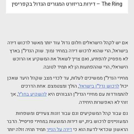
The Ring – דירות בריזורט המגורים הגדול בקפריסין
אם יש לקהל הישראלים חלום גדול עוד יותר מאשר לרכוש דירה
בישראל, הרי שהוא לרכוש דירה במחיר נמוך. שוק הנדל"ן בארץ
לא מפסיק להפתיע, ואם צריך לשאול את המשקיע או הרוכש
הישראלי, הרי שההפתעות הן לא תמיד לטובה.
מחירי הנדל"ן ממשיכים לעלות, עד לכדי מצב שקהל היעד שאכן
יכול
לרכוש נדל"ן בישראל
, הולך ומצטמצם. אחת הדרכים
להתמודדות עם מחירי הנדל"ן הגבוהים היא
להשקיע בחו"ל
, אך
זוהי לא האפשרות היחידה.
גם עבור קהל המשקיעים וגם עבור זוגות צעירים ומשפחות
המעוניינים לרכוש בית, יש דירות המוצעות במחירי פריסייל. הדבר
הראשון שכדאי לדעת הוא כי
דירה על הנייר
תמיד תהיה זולה יותר