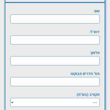
שם:
דוא"ל:
טלפון:
מס' חדרים מבוקש:
תקציב (בש"ח):