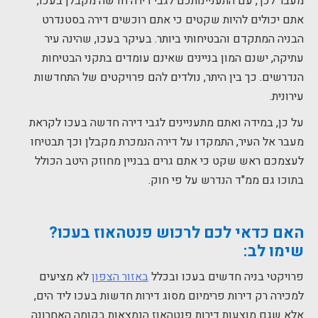
מעבר לכך, עם התעניינותכם לגבי דירה חדשה מקבלן בעכו,
אתם יכולים להיות שקטים כי אתם רוכשים דירה בסטנדרט
הבניה המתקדם והבטיחותי ביותר. בעיקר בעכו, שהינה עיר
עתיקה, ישנם המון בניינים שאינם עומדים בתקני הבטיחות
הנדרשים. כך בין היתר, נולדים להם פרויקטים של התחדשות
עירונית.
על כן, במידה ואתם מתעניינים לגבי דירה חדשה בעכו לקראת
מעבר אל העיר, התמקדו על דירה הנמכרת מקבלן וכך תבטיחו
לעצמכם ראש שקט כי אתם גרים בבניין מחוזק היטב הכולל
בתוכו גם ממ"ד הנדרש על פי חוק.
האם כדאי לכם לרכוש פנטהאוז בעכו?
שימו לב:
פרויקטי בניה חדשים בעכו ובכלל
באזור הצפון
לא מציעים
למכירה רק דירות פרימיום מסוג דירות חדשות בעכו ליד הים,
אלא שגם מוצעות דירות פנטהאוז הנמצאות בקומה האחרונה