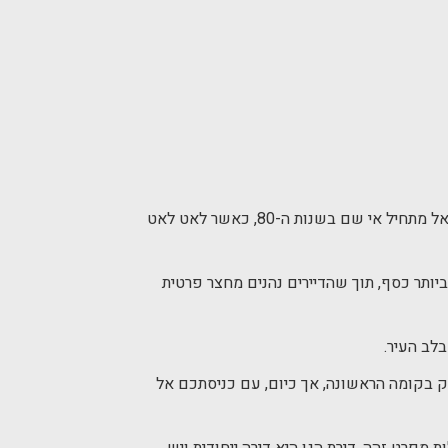
יש 2 סוגי דירות בכל בניין מגורים אשר נחשבים לנחשקים במיוחד: דירת הפנטהאוז ודירת הגן. גלגולן של דירות הגן בישראל מתחיל אי שם בשנות ה-80, כאשר לאט לאט
יותר כסף, תוך שהדיירים נהנים מחצר פרטית
לב העיר.
רק בקומה הראשונה, אך כיום, עם כניסתכם אל