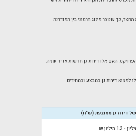
מפרט זהה, דירת הגן היא דירה ייחודית ויש
חצר, כך שנוצר מיזוג הרמוני בין המודרנה
פרויקט, האם אלו דירות גן חדשות או יד שניה,
זולה יותר לבטח מדירת גן עם חצר בגודל של כ-90 מ"ר. גם אתם, תוכלו למצוא דירות גן במבצע ובמחירים
של דירת גן ממוצעת (ש"ח)