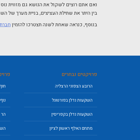
ואם אתם רוצים לשקול את הנושא גם מזווית נוספ
בין היתר את שתילת העציצים, בניית מערך של השקי
בנוסף, כנראה שאחת לשנה תצטרכו להזמין
חברת 
פרויקטים נבחרים
פרויק
הרובע הצפוני הרצליה
חוף
השקעות נדלן בפורטוגל
נוף
השקעות נדלן בקפריסין
הר 400 הוד השרון
מתחם האלף ראשון לציון
השק