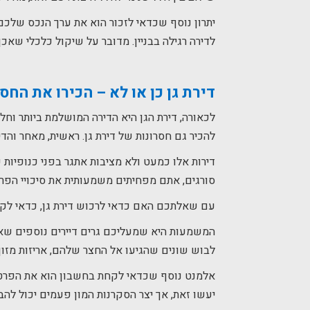
יתרון נוסף שכדאי לזכור הוא את ערך הנכס שלכם
לדירה רגילה בבניין. מדובר על שיקול כלכלי שא
דירת גן כן או לא
– הכירו את החסר
לכאורה, דירת הגן היא הדירה המושלמת ביותר וחל
להכיר גם חסרונות של דירת גן. ראשית, מאחר והד
דירות אלו כמעט ולא מציבות אתגר בפני כנופיו
סורגים, אתם מפחיתים משמעותית את סיכויי הפרי
עם שאלתכם האם כדאי לרכוש דירת גן, כדאי לקחת 
המשמעות היא שמעליכם גרים דיירים נוספים שאת
לבוש שונים שהגיעו אל החצר שלהם, אריזות מזון
אלמנט נוסף שכדאי לקחת בחשבון הוא את הפרטיות
יעשו זאת, אך יצר הסקרנות המון פעמים יכול לה