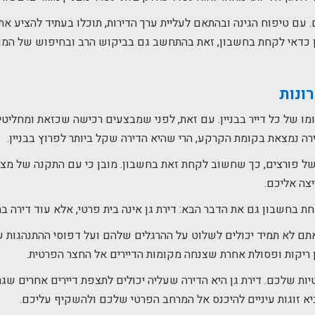
. עם טיפוח הגינה ובהתאם לעליית ערך הדירות, תוכלו בעתיד להציע א
כן כדאי לקחת בחשבון, זאת בהתחשב גם בביקוש הרב ובחיפוש של המון 
ונות
ומו של כל דייר בבניין. עם זאת, לפני שמבצעים רכישה שכזאת ומחליטי
ירה נמצאת בקומת הקרקע, הרי שהיא הדירה שקל ביותר לפרוץ בבניין.
ת של פורצים, כך שחשוב לקחת זאת בחשבון. מובן כי עם התקנה של מצ
צה אליכם.
בחשבון גם את הדבר הבא: דירת גן אינה בית פרטי, אלא עוד דירה בתוך
ם לא תמיד יכולים לשלוט על ההרגלים שלהם ועל דפוסי ההתנהגות שלה
 ריקות ופסולת אחרת שצנחה מקומות הדיירים אל החצר הפרטית.
 שלכם. דירת גן היא הדירה שעליה יכולים לתצפת דיירים אחרים שגר
ביא זוגות עיניים להיכנס אל המרחב הפרטי שלכם ולהשקיף עליכם.