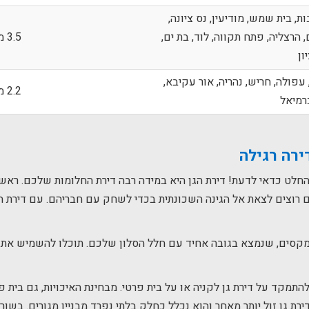
, בית שמש, מודיעין, נס ציונה,
, הרצליה, פתח תקווה, לוד, בת ים,
3.5 מיליון - 1.7 מיליון ₪
ון
עפולה, חריש, נהריה, אור עקיבא,
2.2 מיליון - 1.2 מיליון ₪
כרמיאל
דירה רגילה
לט כדאי לדעת! דירת הגן היא במידה רבה דירת החלומות שלכם. ראשי
ם רוצים לצאת אל הגינה השכונתית בכדי לשחק עם חבריהם. עם דירת ה
ומקסים, שנמצא בגובה אחיד עם חלל הסלון שלכם. תוכלו להשמיש את 
התמקד על דירת גן לקניה או על בית פרטי. מבחינת האיכויות, גם בית 
דירת גן זול יותר מאחר והוא נכלל כחלק בלתי נפרד מבניין מגורים. בשור