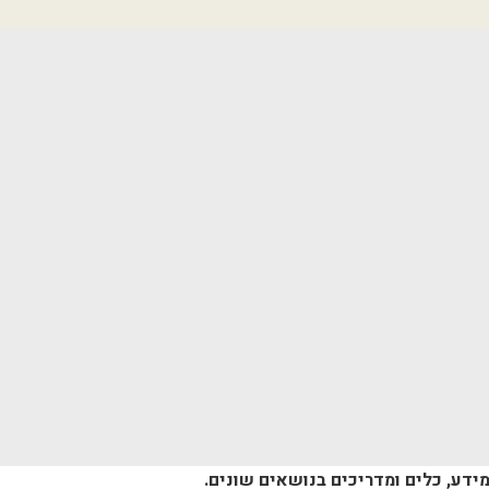
פרויקט HOME פסגות אופק ירוחם
– דירות חדשות בירוחם
מידע, כלים ומדריכים בנושאים שונים.